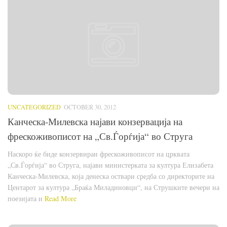
UNCATEGORIZED
OCTOBER 30, 2012
Канческа-Милевска најави конзервација на
фрескоживописот на „Св.Ѓорѓија“ во Струга
Наскоро ќе биде конзервиран фрескоживописот на црквата
„Св.Ѓорѓија“ во Струга, најави министерката за култура Елизабета
Канческа-Милевска, која денеска оствари средба со директорите на
Центарот за култура „Браќа Миладиновци“, на Струшките вечери на
поезијата и
Read More