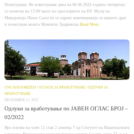
Почитувани, Ве известуваме дека на 06.06.2024 година (четврток)
со почеток во 12:00 часот во просториите на НУ Музеј на
Македонија (Кино Сала) ќе се одржи комеморација за нашиот драг
и почитуван колега Момчило Трајковски
Read More
UNCATEGORIZED
/
ОГЛАСИ ЗА ВРАБОТУВАЊЕ
/
ОДЛУКИ ЗА
ВРАБОТУВАЊЕ
DECEMBER 13, 2022
Одлуки за вработување по ЈАВЕН ОГЛАС БРОЈ –
02/2022
Врз основа на член 12 став 2 алинеја 7 од Статутот на Националната
установа, Национален конзерваторски центар-Скопје, член 77-ж од