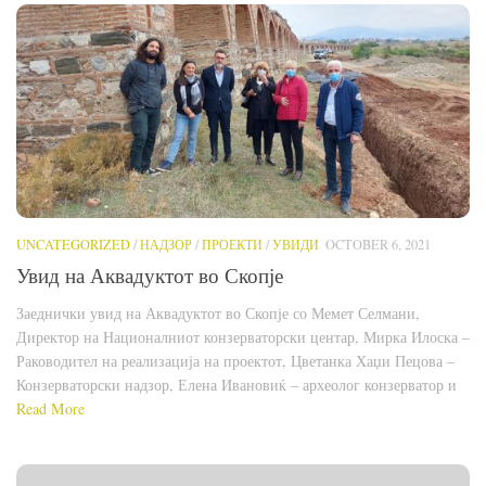
UNCATEGORIZED
/
НАДЗОР
/
ПРОЕКТИ
/
УВИДИ
OCTOBER 6, 2021
Увид на Аквадуктот во Скопје
Заеднички увид на Аквадуктот во Скопје со Мемет Селмани,
Директор на Националниот конзерваторски центар, Мирка Илоска –
Раководител на реализација на проектот, Цветанка Хаџи Пецова –
Конзерваторски надзор, Елена Ивановиќ – археолог конзерватор и
Read More