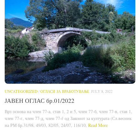
UNCATEGORIZED
/
ОГЛАСИ ЗА ВРАБОТУВАЊЕ
JULY 8, 2022
ЈАВЕН ОГЛАС бр.01/2022
Врз основа на член 77-а, став 1, 2 и 5, член 77-б, член 77-в, став 1,
член 77-г, член 77-д, член 77-ѓ од Законот за културата (Сл.весник
на РМ бр.31/98, 49/03, 82/05, 24/07, 116/10,
Read More