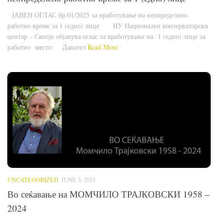
ЈАВЕН ОГЛАС бр.01/2025 за вработување на неопределено
работно време за 1 (едно) лице НУ Национален конзерваторски
центар – Скопје објавува оглас за вработување на 1 (едно) лице за
работно место: Давател
Read More
UNCATEGORIZED
JUNE 3, 2024
Во сеќавање на МОМЧИЛО ТРАЈКОВСКИ 1958 –
2024