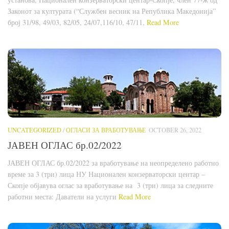
Законот за културата (“Службен весник на Република Македонија”
број 31/98, 49/03, 82/05, 24/07,116/10, 47/11,
Read More
UNCATEGORIZED
/
ОГЛАСИ ЗА ВРАБОТУВАЊЕ
OCTOBER 26, 2022
ЈАВЕН ОГЛАС бр.02/2022
ЈАВЕН ОГЛАС бр.02/2022 за вработување на неопределено работно
време за 3 (три) лица НУ Национален конзерваторски центар –
Скопје објавува оглас за вработување на 3 (три) лица за следните
работни места: Даватели на услуги
Read More