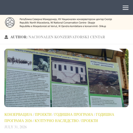
AUTHOR:
NACIONALEN KONZERVATORSKI CENTAR
КОНЗЕРВАЦИЈА
/
ПРОЕКТИ
/
ГОДИШНА ПРОГРАМА
/
ГОДИШНА
ПРОГРАМА 2026
/
КУЛТУРНО НАСЛЕДСТВО
/
ПРОЕКТИ
JULY 31, 2026