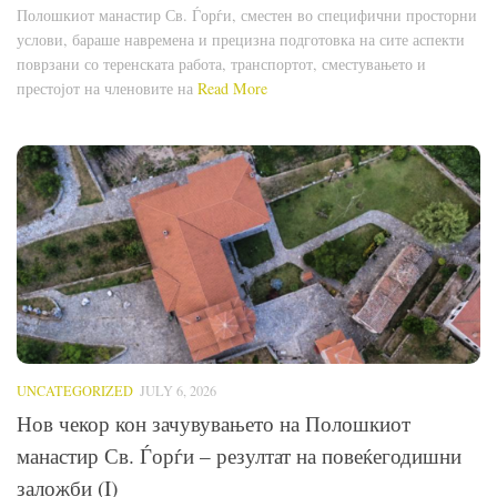
Полошкиот манастир Св. Ѓорѓи, сместен во специфични просторни
услови, бараше навремена и прецизна подготовка на сите аспекти
поврзани со теренската работа, транспортот, сместувањето и
престојот на членовите на
Read More
UNCATEGORIZED
JULY 6, 2026
Нов чекор кон зачувувањето на Полошкиот
манастир Св. Ѓорѓи – резултат на повеќегодишни
заложби (I)