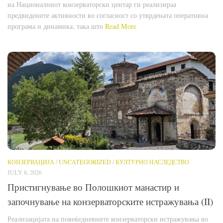
на Националниот конзерваторски центар ги реализираа
предвидените активности во согласност со утврдената оперативна
програма и динамика, така што
Read More
КОНЗЕРВАЦИЈА
/
UNCATEGORIZED
/
КУЛТУРНО НАСЛЕДСТВО
JULY 8, 2026
Пристигнување во Полошкиот манастир и
започнување на конзерваторските истражувања (II)
Реализацијата на повеќедневните конзерваторски истражувања во