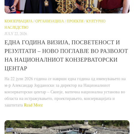
КОНЗЕРВАЦИЈА
/
ОРГАНИЗАЦИЈА
/
ПРОЕКТИ
/
КУЛТУРНО
НАСЛЕДСТВО
JULY 22, 2026
ЕДНА ГОДИНА ВИЗИЈА, ПОСВЕТЕНОСТ И
РЕЗУЛТАТИ – НОВО ПОГЛАВЈЕ ВО РАЗВОЈОТ
НА НАЦИОНАЛНИОТ КОНЗЕРВАТОРСКИ
ЦЕНТАР
На 22 јули 2026 година се наврши една година од именувањето на
м-р Александар Јорданоски за директор на Националниот
конзерваторски центар – Скопје, матична национална установа во
областа на истражувањето, проектирањето, конзервацијата и
заштитата
Read More