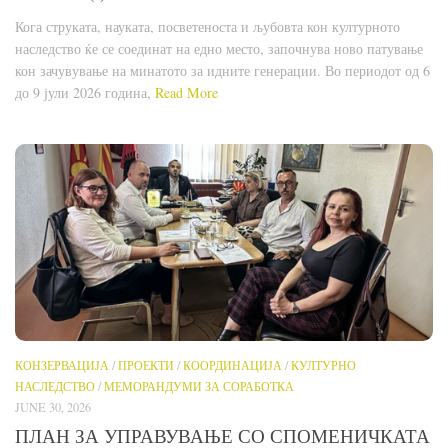
Кога струката, науката, посветеноста и љубовта кон културното
наследство ќе се соединат на едно место, започнува ново патување
кон зачувување на минатото за идните генерации. Во периодот од 6
до 9 јули 2026 година,
Read More
КОНЗЕРВАЦИЈА
/
ПРОЕКТИ
/
КООРДИНАЦИЈА
/
КУЛТУРНО
НАСЛЕДСТВО
/
МЕМОРАНДУМИ ЗА СОРАБОТКА
JUNE 30, 2026
ПЛАН ЗА УПРАВУВАЊЕ СО СПОМЕНИЧКАТА