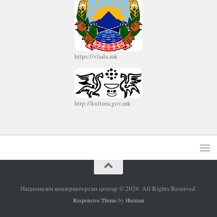
https://vlada.mk
http://kultura.gov.mk
Национален конзерваторски центар © 2026. All Rights Reserved.
Responsive Theme
by
Hueman