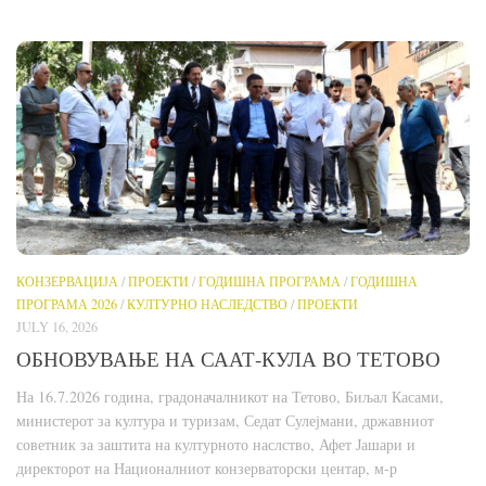
КОНЗЕРВАЦИЈА
/
ПРОЕКТИ
/
ГОДИШНА ПРОГРАМА
/
ГОДИШНА
ПРОГРАМА 2026
/
КУЛТУРНО НАСЛЕДСТВО
/
ПРОЕКТИ
JULY 16, 2026
ОБНОВУВАЊЕ НА СААТ-КУЛА ВО ТЕТОВО
На 16.7.2026 година, градоначалникот на Тетово, Биљал Касами,
министерот за култура и туризам, Седат Сулејмани, државниот
советник за заштита на културното наслство, Афет Јашари и
директорот на Националниот конзерваторски центар, м-р