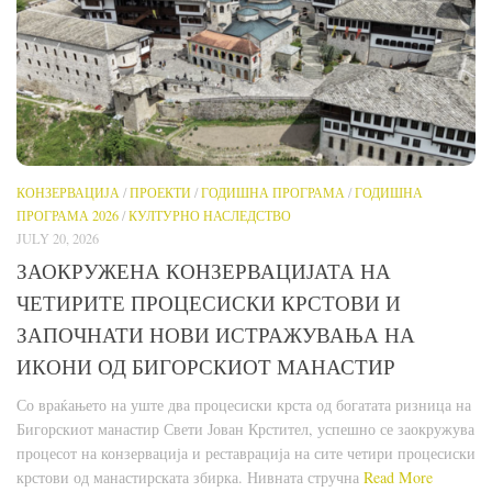
КОНЗЕРВАЦИЈА
/
ПРОЕКТИ
/
ГОДИШНА ПРОГРАМА
/
ГОДИШНА
ПРОГРАМА 2026
/
КУЛТУРНО НАСЛЕДСТВО
JULY 20, 2026
ЗАОКРУЖЕНА КОНЗЕРВАЦИЈАТА НА
ЧЕТИРИТЕ ПРОЦЕСИСКИ КРСТОВИ И
ЗАПОЧНАТИ НОВИ ИСТРАЖУВАЊА НА
ИКОНИ ОД БИГОРСКИОТ МАНАСТИР
Со враќањето на уште два процесиски крста од богатата ризница на
Бигорскиот манастир Свети Јован Крстител, успешно се заокружува
процесот на конзервација и реставрација на сите четири процесиски
крстови од манастирската збирка. Нивната стручна
Read More