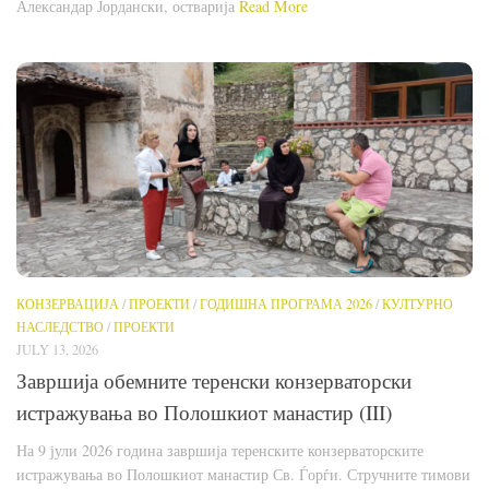
Александар Јордански, остварија
Read More
КОНЗЕРВАЦИЈА
/
ПРОЕКТИ
/
ГОДИШНА ПРОГРАМА 2026
/
КУЛТУРНО
НАСЛЕДСТВО
/
ПРОЕКТИ
JULY 13, 2026
Завршија обемните теренски конзерваторски
истражувања во Полошкиот манастир (III)
На 9 јули 2026 година завршија теренските конзерваторските
истражувања во Полошкиот манастир Св. Ѓорѓи. Стручните тимови