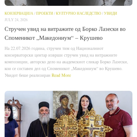
КОНЗЕРВАЦИЈА
/
ПРОЕКТИ
/
КУЛТУРНО НАСЛЕДСТВО
/
УВИДИ
JULY 24, 2026
Стручен увид на витражите од Борко Лазески во
Споменикот „Македониум“ – Крушево
На 22.07.2026 година, стручен тим од Националниот
конзерваторски центар изврши стручен увид на витражните
композиции, авторско дело на академскиот сликар Борко Лазески,
кои се составен дел од Споменикот „Македониум“ во Крушево.
Увидот беше реализиран
Read More