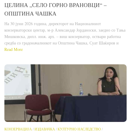
ЦЕЛИНА „СЕЛО ГОРНО ВРАНОВЦИ“ –
ОПШТИНА ЧАШКА
На 30 јуни 2026 година, директорот на Националниот
конзерваторски центар, м-р Александар Јорданоски, заедно со Тања
Мишковска, дипл. инж. арх. – виш конзерватор, оствари работна
средба со градоначалникот на Општина Чашка, Суат Шаќиров и
Read More
КОНЗЕРВАЦИЈА
/
ИЗДАВАЧКА
/
КУЛТУРНО НАСЛЕДСТВО
/