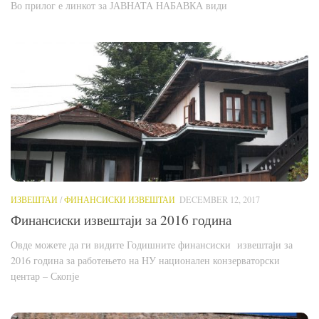
Во прилог е линкот за ЈАВНАТА НАБАВКА види
ИЗВЕШТАИ
/
ФИНАНСИСКИ ИЗВЕШТАИ
DECEMBER 12, 2017
Финансиски извештаји за 2016 година
Овде можете да ги видите Годишнитe финансиски извештаји за
2016 година за работењето на НУ национален конзерваторски
центар – Скопје