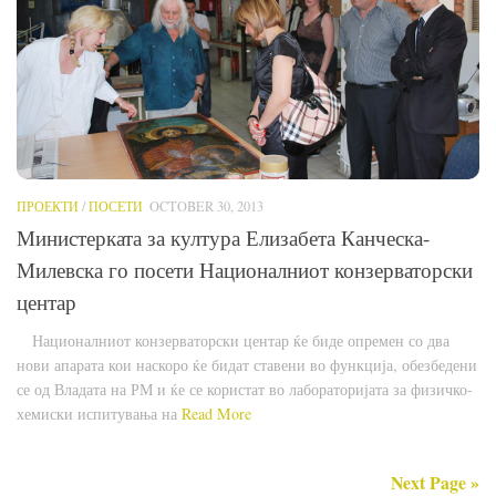
ПРОЕКТИ
/
ПОСЕТИ
OCTOBER 30, 2013
Министерката за култура Елизабета Канческа-
Милевска го посети Националниот конзерваторски
центар
Националниот конзерваторски центар ќе биде опремен со два
нови апарата кои наскоро ќе бидат ставени во функција, обезбедени
се од Владата на РМ и ќе се користат во лабораторијата за физичко-
хемиски испитувања на
Read More
Next Page »