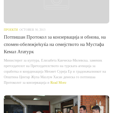
ПРОЕКТИ
OCTOBER 30, 2013
Потпишан Протокол за конзервација и обнова, на
спомен-обележје/куќа на семејството на Мустафа
Кемал Ататурк
Министерот за култура, Елизабета Канческа-Милевска, заменик
претседателот на Претседателството на турската агенција за
соработка и координација Мехмет Суреја Ер и градоначалникот на
Општина Центар Жупа Мазлум Хасан денеска го потпишаа
Протоколот за конзервација и
Read More