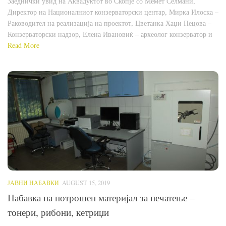
Заеднички увид на Аквадуктот во Скопје со Мемет Селмани,
Директор на Националниот конзерваторски центар, Мирка Илоска –
Раководител на реализација на проектот, Цветанка Хаџи Пецова –
Конзерваторски надзор, Елена Ивановиќ – археолог конзерватор и
Read More
ЈАВНИ НАБАВКИ
AUGUST 15, 2019
Набавка на потрошен материјал за печатење –
тонери, рибони, кетриџи