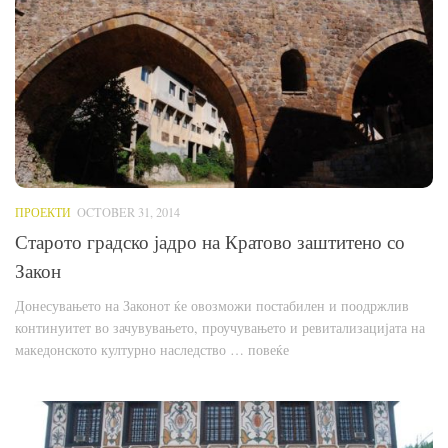
ПРОЕКТИ
OCTOBER 31, 2014
Старото градско јадро на Кратово заштитено со
Закон
Донесувањето на Законот ќе овозможи постабилен и поодржлив
континуитет во зачувувањето, проучувањето и ревитализацијата на
македонското културно наследство … повеќе