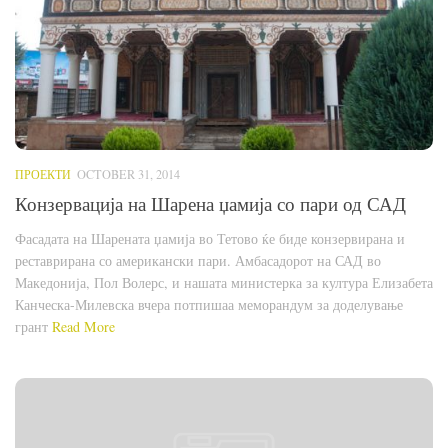
ПРОЕКТИ
OCTOBER 31, 2014
Конзервација на Шарена џамија со пари од САД
Фасадата на Шарената џамија во Тетово ќе биде конзервирана и
реставрирана со американски пари. Амбасадорот на САД во
Македонија, Пол Волерс, и нашата министерка за култура Елизабета
Канческа-Милевска вчера потпишаа меморандум за доделување
грант
Read More