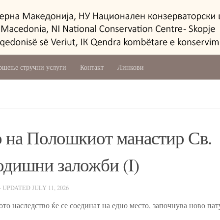
ршење стручни услуги
Контакт
Линкови
о на Полошкиот манастир Св.
годишни заложби (I)
· UPDATED
JULY 11, 2026
ото наследство ќе се соединат на едно место, започнува ново па