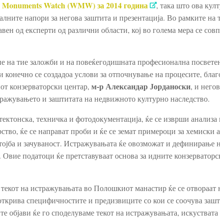
 Monuments Watch (WMW) за 2014 година
, така што ова кул
лните напори за негова заштита и презентација. Во рамките на 
ен од експерти од различни области, кој во голема мера се совп
е на тие заложби и на повеќегодишната професионална посвете
и конечно се создадоа услови за отпочнување на процесите, бла
м-р Александар Јорданоски
от конзерваторски центар,
, и него
тражувањето и заштитата на недвижното културно наследство.
тектонска, техничка и фотодокументација, ќе се изврши анализа 
рство, ќе се направат проби и ќе се земат примероци за хемиски а
стојба и зачуваност. Истражувањата ќе овозможат и дефинирање 
 Овие податоци ќе претставуваат основа за идните конзерваторс
о текот на истражувањата во Полошкиот манастир ќе се отвораат
и открива специфичностите и предизвиците со кои се соочува зашт
те објави ќе го споделуваме текот на истражувањата, искуствата