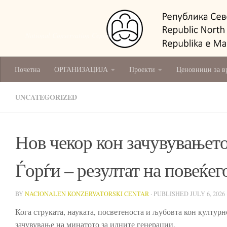
National Conservation Centre - Skopje
Почетна
ОРГАНИЗАЦИЈА
Проекти
Ценовници за в
UNCATEGORIZED
Нов чекор кон зачувувањет
Ѓорѓи – резултат на повеќе
BY
NACIONALEN KONZERVATORSKI CENTAR
· PUBLISHED
JULY 6, 2026
Кога струката, науката, посветеноста и љубовта кон културн
зачувување на минатото за идните генерации.