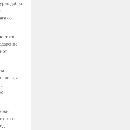
турно добро
таа
аѓа со
ност кон
годарение
виот
на
нализи, а
на
ко-
 нови
итата на
 од