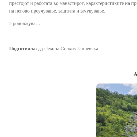
престојот и работата во манастирот, карактеристиките на про
на негово проучување, заштита и зачувување.
Продолжува…
Подготвила:
д-р Јехона Спахиу Јанчевска
A