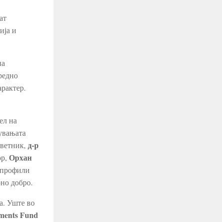
ат
ија и
на
редно
арактер.
ел на
жувањата
д-р
оветник,
Орхан
ор,
 профили
рно добро.
а. Уште во
ents Fund