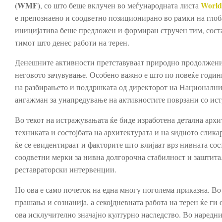
(WMF)
World
, со што беше вклучен во меѓународната листа
е препознаено и соодветно позиционирано во рамки на глоба
иницијатива беше предложен и формиран стручен тим, состав
тимот што денес работи на терен.
Денешните активности претставуваат природно продолжени
неговото зачувување. Особено важно е што по повеќе годин
на разбирањето и поддршката од директорот на Национални
ангажман за унапредување на активностите поврзани со ис
Во текот на истражувањата ќе биде изработена детална архи
техниката и состојбата на архитектурата и на ѕидното слика
ќе се евидентираат и факторите што влијаат врз нивната со
соодветни мерки за нивна долгорочна стабилност и заштита.
реставраторски интервенции.
Но ова е само почеток на една многу поголема приказна. В
прашања и сознанија, а секојдневната работа на терен ќе г
ова исклучително значајно културно наследство. Во наредни