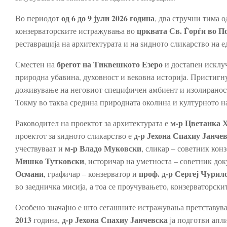
од
6 до 9 јули 2026 година
Во периодот
, два стручни тима 
црквата Св. Ѓорѓи во 
конзерваторските истражувања во
реставрација на архитектурата и на ѕидното сликарство на е
брегот на Тиквешкото Езеро
Сместен на
и достапен исклуч
природна убавина, духовност и вековна историја. Пристиг
доживување на неговиот специфичен амбиент и изолираност,
Токму во таква средина природната околина и културното н
м-р Цветанка 
Раководител на проектот за архитектурата е
д-р Јехона Спахиу Јанче
проектот за ѕидното сликарство е
м-р Владо Муковски
учествуваат и
, сликар – советник кон
Мишко Тутковски
, историчар на уметноста – советник до
Османи
проф. д-р Сергеј Чурил
, графичар – конзерватор и
во заедничка мисија, а тоа се проучувањето, конзерваторск
Особено значајно е што сегашните истражувања претставува
2013
д-р Јехона Спахиу Јанчевска
година,
ја подготви апл