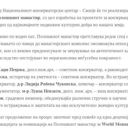
од Националниот конзерваторски центар – Скопје ќе ги реализира
Полошкиот манастир
, со цел изработка на проектите за конзервац
дно од најзначајните недвижни културни добра во нашата земја.
иво по воден пат, Полошкиот манастир претставува редок спој 
нувањето со чамци до манастирскиот комплекс овозможува непос
 кои со векови придонесувале за зачувување на автентичниот к
аследство опстојуваат во нераскинлива меѓусебна поврзаност.
Хаџи Пецова
, дипл.инж.арх. – советник конзерватор, а раководит
вска
, историчар на уметноста – советник конзерватор. Во истра
д-р Лидија Робева Чуковска
зерватор,
, хемичар – конзерватор с
м-р Луиза Невзати
кументатор,
, дипл. инж. арх. – виш конзерват
ов
, градежен инженер, обединувајќи различни стручни и научни
ите истражувања и заштитата на ова исклучително значајно култу
ат продолжение на процес започнат пред повеќе од една децениј
World Monum
икацијата за номинација на Полошкиот манастир за