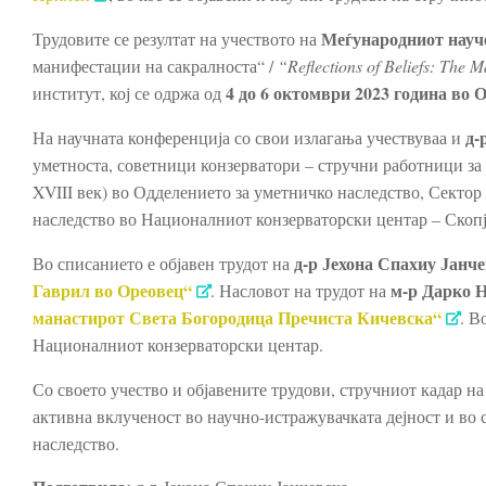
Меѓународниот науч
Трудовите се резултат на учеството на
манифестации на сакралноста“ /
“Reflections of Beliefs: The M
4 до 6 октомври 2023 година во 
институт, кој се одржа од
д-
На научната конференција со свои излагања учествуваа и
уметноста, советници конзерватори – стручни работници за
XVIII век) во Одделението за уметничко наследство, Секто
наследство во Националниот конзерваторски центар – Скопј
д-р Јехона Спахиу Јанч
Во списанието е објавен трудот на
Гаврил во Ореовец
“
м-р Дарко 
. Насловот на трудот на
манастирот Света Богородица Пречиста Кичевска“
. В
Националниот конзерваторски центар.
Со своето учество и објавените трудови, стручниот кадар н
активна вклученост во научно-истражувачката дејност и во 
наследство.