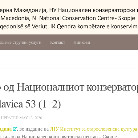
ршење стручни услуги
Контакт
Линкови
р од Националниот конзервато
avica 53 (1–2)
· UPDATED
MAY 13, 2026
година
, во издание на
ЈНУ Институт за старословенска култура
от кадар од Национален конзерваторски центар – Скопје.