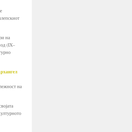
е
илепскиот
ри на
од (IX–
турно
Архангел
длежност на
својата
културното