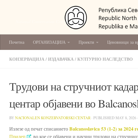
National Conservation Centre - Skopje
Почетна
ОРГАНИЗАЦИЈА
Проекти
Ценовници за в
КОНЗЕРВАЦИЈА
/
ИЗДАВАЧКА
/
КУЛТУРНО НАСЛЕДСТВО
Трудови на стручниот када
центар објавени во Balcanosl
BY
NACIONALEN KONZERVATORSKI CENTAR
· PUBLISHED
MAY 8, 2026
Balcanoslavica 53 (1-2) за 2024 
Излезе од печат списанието
Прилеп
, во кое се објавени и научни трудови на стручни