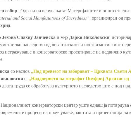
ен собир
„Одрази на верувањата: Материјалните и општественит
aterial and Social Manifestations of Sacredness”
, организиран од пр
Охрид
.
р Јехона Спахиу Јанчевска
м-р Дарко Николовски
и
, историча
 уметничко наследство од византискиот и поствизантискиот пери
р за истражување и конзерваторско проектирање на недвижно кул
е.
евска
„
Под превезот на заборавот – Црквата Свети 
со наслов
Николовски
„Наддверието на зографот Онуфриј Аргитис од
е:
о двата труда се обработува културното наследство што е под на
а Националниот конзерваторски центар уште еднаш ја потврдува 
современите процеси на проучување, заштита и презентација на 