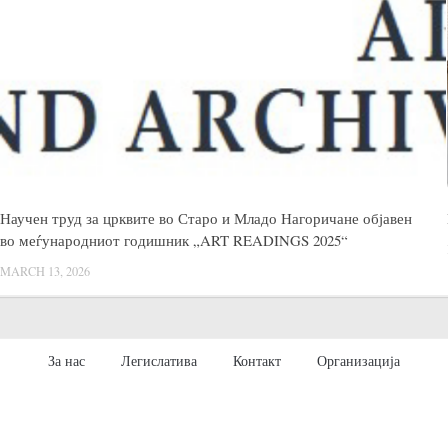
Научен труд за црквите во Старо и Младо Нагоричане објавен
во меѓународниот годишник „ART READINGS 2025“
MARCH 13, 2026
За нас
Легислатива
Контакт
Организација