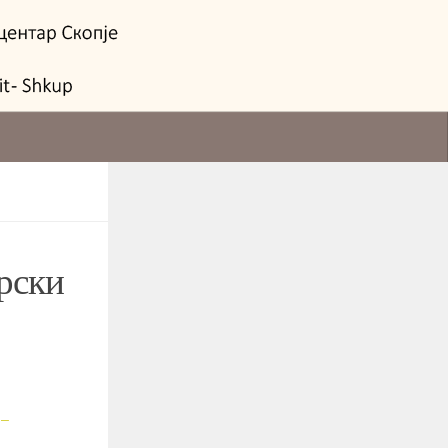
рски
 –