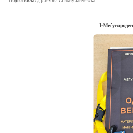
Подготвила:
д-р Јехона Спахиу Јанчевска
1-Меѓународен