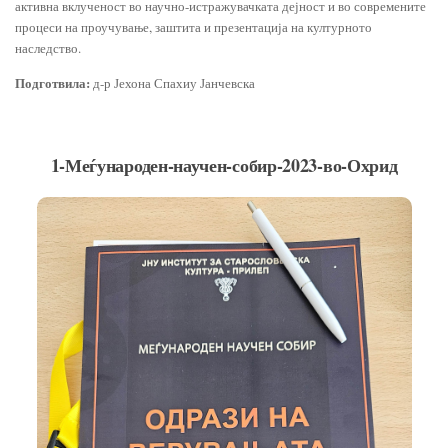
активна вклученост во научно-истражувачката дејност и во современите
процеси на проучување, заштита и презентација на културното
наследство.
Подготвила:
д-р Јехона Спахиу Јанчевска
1-Меѓународен-научен-собир-2023-во-Охрид