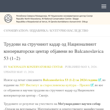
CONSERVATION
/
ИЗДАВАЧКА
/
КУЛТУРНО НАСЛЕДСТВО
Трудови на стручниот кадар од Националниот
конзерваторски центар објавени во Balcanoslavica
53 (1–2)
BY
NACIONALEN KONZERVATORSKI CENTAR
· PUBLISHED
MAY 8, 2026
·
UPDATED
MAY 13, 2026
Balcanoslavica 53 (1-2) за 2024 година
Излезе од печат списанието
, во
издание на
ЈНУ Институт за старословенска култура – Прилеп
, во кое
се објавени и научни трудови на стручниот кадар од Национален
конзерваторски центар – Скопје.
Меѓународниот научен собир
Трудовите се резултат на учеството на
„Одрази на верувањата: Материјалните и општествените манифестации