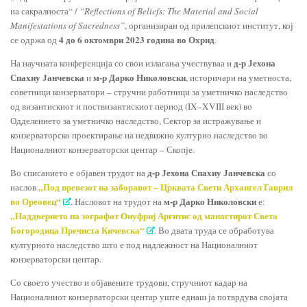
на сакралноста“ /
“Reflections of Beliefs: The Material and Social
Manifestations of Sacredness”
, организиран од прилепскиот институт, кој
4 до 6 октомври 2023 година во Охрид
се одржа од
.
д-р Јехона
На научната конференција со свои излагања учествуваа и
Спахиу Јанчевска
м-р Дарко Николовски
и
, историчари на уметноста,
советници конзерватори – стручни работници за уметничко наследство
од византискиот и поствизантискиот период (IX–XVIII век) во
Одделението за уметничко наследство, Сектор за истражување и
конзерваторско проектирање на недвижно културно наследство во
Националниот конзерваторски центар – Скопје.
д-р Јехона Спахиу Јанчевска
Во списанието е објавен трудот на
со
„
Под превезот на заборавот – Црквата Свети Архангел Гаврил
наслов
во Ореовец
“
м-р Дарко Николовски
. Насловот на трудот на
е:
„Наддверието на зографот Онуфриј Аргитис од манастирот Света
Богородица Пречиста Кичевска“
. Во двата труда се обработува
културното наследство што е под надлежност на Националниот
конзерваторски центар.
Со своето учество и објавените трудови, стручниот кадар на
Националниот конзерваторски центар уште еднаш ја потврдува својата