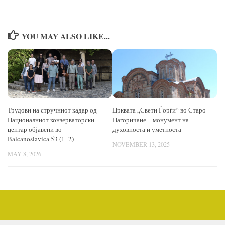
YOU MAY ALSO LIKE...
Трудови на стручниот кадар од
Црквата „Свети Ѓорѓи“ во Старо
Националниот конзерваторски
Нагоричане – монумент на
центар објавени во
духовноста и уметноста
Balcanoslavica 53 (1–2)
NOVEMBER 13, 2025
MAY 8, 2026