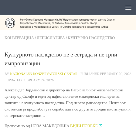
КОНЗЕРВАЦИЈА
/
ЛЕГИСЛАТИВА
/
КУЛТУРНО НАСЛЕДСТВО
Културното наследство не е естрада и не трпи
импровизации
BY
NACIONALEN KONZERVATORSKI CENTAR
· PUBLISHED
FEBRUARY 20, 2026
· UPDATED
FEBRUARY 24, 2026
Александар Јорданоски е директор на Националниот конзерваторски
центар од Скопје и еден од најистакнатите македонски експерти за
заштита на културното наследство. Под негово раководство, Центарот
системски ја продлабочува соработката со другите сродни институции и
со верските заедници…
Превземено од НОВА МАКЕДОНИЈА
ВИДИ ПОВЕЌЕ