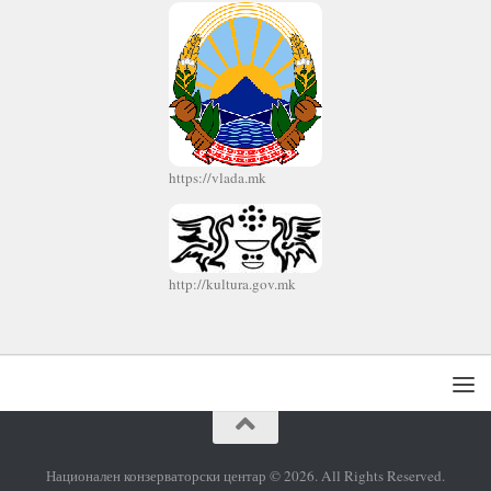
https://vlada.mk
http://kultura.gov.mk
Национален конзерваторски центар © 2026. All Rights Reserved.