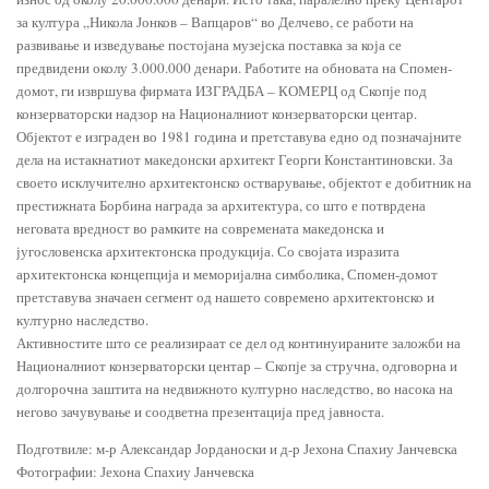
за култура „Никола Јонков – Вапцаров“ во Делчево, се работи на
развивање и изведување постојана музејска поставка за која се
предвидени околу 3.000.000 денари. Работите на обновата на Спомен-
домот, ги извршува фирмата ИЗГРАДБА – КОМЕРЦ од Скопје под
конзерваторски надзор на Националниот конзерваторски центар.
Објектот е изграден во 1981 година и претставува едно од позначајните
дела на истакнатиот македонски архитект Георги Константиновски. За
своето исклучително архитектонско остварување, објектот е добитник на
престижната Борбина награда за архитектура, со што е потврдена
неговата вредност во рамките на современата македонска и
југословенска архитектонска продукција. Со својата изразита
архитектонска концепција и меморијална симболика, Спомен-домот
претставува значаен сегмент од нашето современо архитектонско и
културно наследство.
Активностите што се реализираат се дел од континуираните заложби на
Националниот конзерваторски центар – Скопје за стручна, одговорна и
долгорочна заштита на недвижното културно наследство, во насока на
негово зачувување и соодветна презентација пред јавноста.
Подготвиле: м-р Александар Јорданоски и д-р Јехона Спахиу Јанчевска
Фотографии: Јехона Спахиу Јанчевска