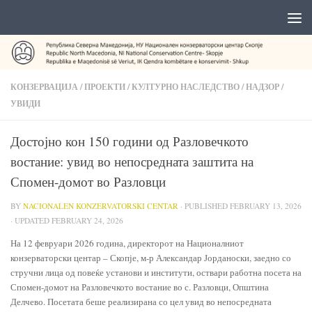
КОНЗЕРВАЦИЈА
/
ПРОЕКТИ
/
КУЛТУРНО НАСЛЕДСТВО
/
НАДЗОР
/
УВИДИ
Достојно кон 150 години од Разловечкото
востание: увид во непосредната заштита на
Спомен-домот во Разловци
BY
NACIONALEN KONZERVATORSKI CENTAR
· PUBLISHED
FEBRUARY 13, 2026
· UPDATED
FEBRUARY 24, 2026
На 12 февруари 2026 година, директорот на Националниот
конзерваторски центар – Скопје, м-р Александар Јорданоски, заедно со
стручни лица од повеќе установи и институти, оствари работна посета на
Спомен-домот на Разловечкото востание во с. Разловци, Општина
Делчево. Посетата беше реализирана со цел увид во непосредната