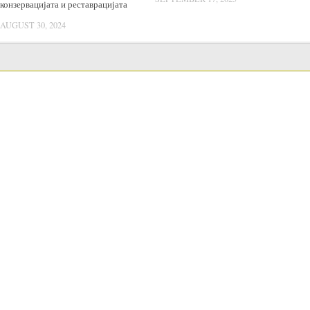
конзервацијата и реставрацијата
AUGUST 30, 2024
LANGUAGE SWITCHER
Јавни набавки
Постапки Јавни Набавки
Годишен план за јавни набавки
Годишни извештаи