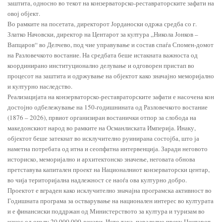
заштита, односно во текот на конзерваторско-реставраторските зафати на
овој објект.
Во рамките на посетата, директорот Јорданоски одржа средба со г.
Златко Начовски, директор на Центарот за култура „Никола Јонков –
Вапцаров“ во Делчево, под чие управување и состав спаѓа Спомен-домот
на Разловечкото востание. На средбата беше истакната важноста од
координирано институционално делување и одговорен пристап во
процесот на заштита и одржување на објектот како значајно меморијално
и културно наследство.
Реализацијата на конзерваторско-реставраторските зафати е насочена кон
достојно одбележување на 150-годишнината од Разловечкото востание
(1876 – 2026), првиот организиран востанички отпор за слобода на
македонскиот народ во рамките на Османлиската Империја. Инаку,
објектот беше затекнат во исклучително руинирана состојба, што ја
наметна потребата од итна и сеопфатна интервенција. Заради неговото
историско, меморијално и архитектонско значење, неговата обнова
претставува капитален проект на Националниот конзерваторски центар,
во чија територијална надлежност се наоѓа ова културно добро.
Проектот е вграден како исклучително значајна програмска активност во
Годишната програма за остварување на национален интерес во културата
и е финансиски поддржан од Министерството за култура и туризам во
износ од околу 20.000.000 денари. Исто така, паралелно преку Центарот