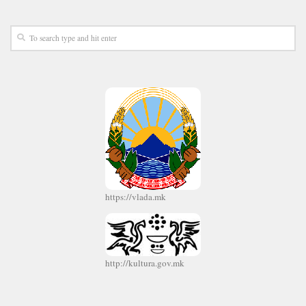
https://vlada.mk
http://kultura.gov.mk