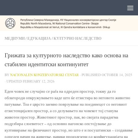
МЕДИУМИ
/
ЕДУКАЦИЈА
/
КУЛТУРНО НАСЛЕДСТВО
Грижата за културното наследство како основа на
стабилен идентитски континуитет
BY
NACIONALEN KONZERVATORSKI CENTAR
· PUBLISHED
OCTOBER 14, 2025
· UPDATED
FEBRUARY 12, 2026
Еден човек не случајно се раѓа на одреден простор, токму да го
облагороди опкружувањето каде што ќе егзистира во неговото животно
патување. Тоа е цврсто заемно поврзување на поединецот со неговиот
егзистенцијален простор, а со делувањето на човекот тој станува
животен простор. Животниот простор, пак, во својата парадигма
подрзбира слоевитост – од основно нагонско опстојување до
култивирање на физичкиот простор, но што е и посуштински – создавање
одреден начин на живеење, навики произлезени од конфигурацијата на