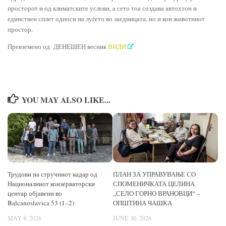
просторот и од климатските услови, а сето тоа создава автохтон и
единствен сплет односи на луѓето во заедницата, но и кон животниот
простор.
Превземено од ДЕНЕШЕН весник
ВИДИ
YOU MAY ALSO LIKE...
Трудови на стручниот кадар од
ПЛАН ЗА УПРАВУВАЊЕ СО
Националниот конзерваторски
СПОМЕНИЧКАТА ЦЕЛИНА
центар објавени во
„СЕЛО ГОРНО ВРАНОВЦИ“ –
Balcanoslavica 53 (1–2)
ОПШТИНА ЧАШКА
MAY 8, 2026
JUNE 30, 2026