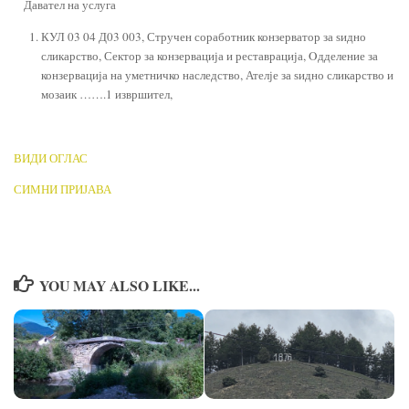
Давател на услуга
КУЛ 03 04 Д03 003, Стручен соработник конзерватор за ѕидно
сликарство, Сектор за конзервација и реставрација, Oдделение за
конзервација на уметничко наследство, Ателје за ѕидно сликарство и
мозаик …….1 извршител,
ВИДИ ОГЛАС
СИМНИ ПРИЈАВА
YOU MAY ALSO LIKE...