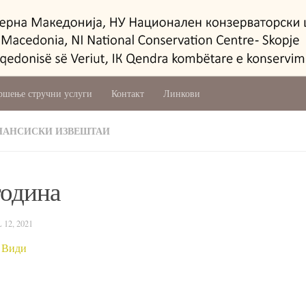
ршење стручни услуги
Контакт
Линкови
НАНСИСКИ ИЗВЕШТАИ
година
 12, 2021
а
Види