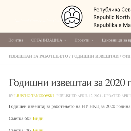
National Conservation Centre - Skopje
Почетна
ОРГАНИЗАЦИЈА
Проекти
Ценовници за в
ИЗВЕШТАИ ЗА РАБОТЕЊЕТО
/
ГОДИШНИ ИЗВЕШТАИ
/
ФИ
Годишни извештаи за 2020 
BY
LJUPCHO TANUROVSKI
· PUBLISHED
APRIL 12, 2021
· UPDATED
APRIL
Годишен извештај за работењето на НУ НКЦ за 2020 годин
Сметка 603
Види
Сметка 787
Види