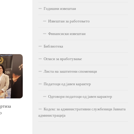
Годишни извештаи
Извештаи за работењето
Финансиски извештаи
Библиотека
Огласи за вработување
Листа на заштитени споменици
Податоци од јавен карактер
Одговори податоци од јавен карактер
ертиза
Кодекс за административни службеници Јавната
о
администрација