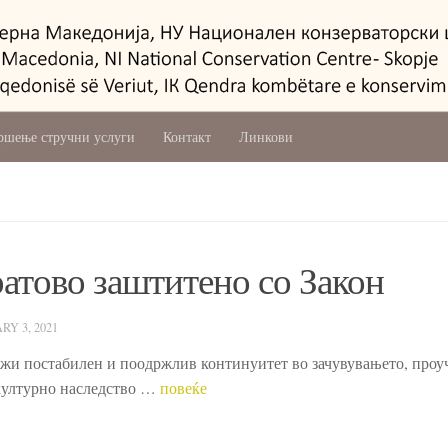
ршење стручни услуги
Контакт
Линкови
ратово заштитено со Закон
RY 3, 2021
ожи постабилен и поодржлив континуитет во зачувувањето, проу
 културно наследство …
повеќе