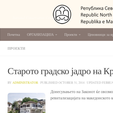
National Conservation Centre - Skopje
Почетна
ОРГАНИЗАЦИЈА
Проекти
Ценовници за в
ПРОЕКТИ
Старото градско јадро на К
BY
ADMINISTRATOR
· PUBLISHED
OCTOBER 31, 2014
· UPDATED
FEBRUA
Донесувањето на Законот ќе овозм
ревитализацијата на македонското