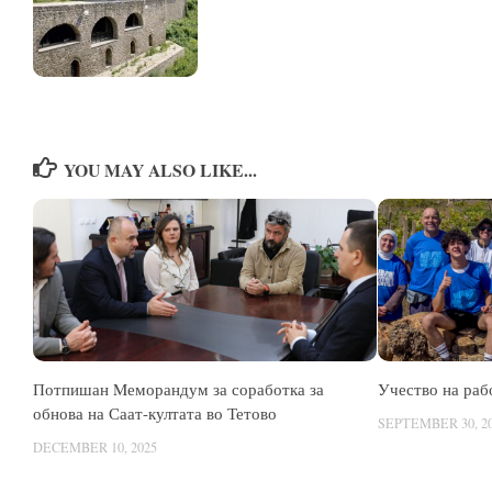
YOU MAY ALSO LIKE...
Потпишан Mеморандум за соработка за
Учество на раб
обнова на Саат-култата во Тетово
SEPTEMBER 30, 2
DECEMBER 10, 2025