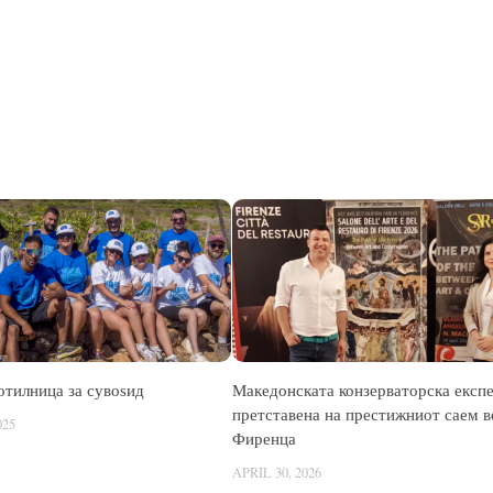
отилница за сувоѕид
Македонската конзерваторска експ
претставена на престижниот саем в
025
Фиренца
APRIL 30, 2026