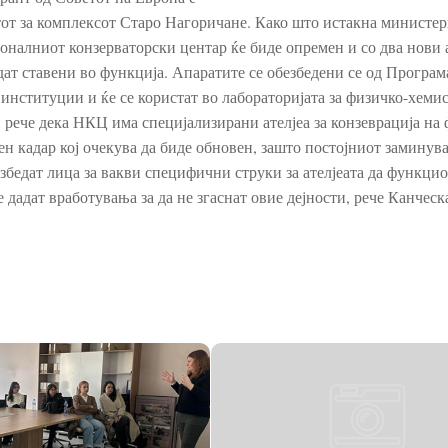
от за комплексот Старо Нагоричане. Како што истакна министер
оналниот конзерваторски центар ќе биде опремен и со два нови 
дат ставени во функција. Апаратите се обезбедени се од Програм
институции и ќе се користат во лабораторијата за физичко-хеми
рече дека НКЦ има специјализирани ателјеа за конзеврација на 
ен кадар кој очекува да биде обновен, зашто постојниот заминува
езбедат лица за вакви специфични струки за ателјеата да функци
е дадат вработувања за да не згаснат овие дејности, рече Канческ