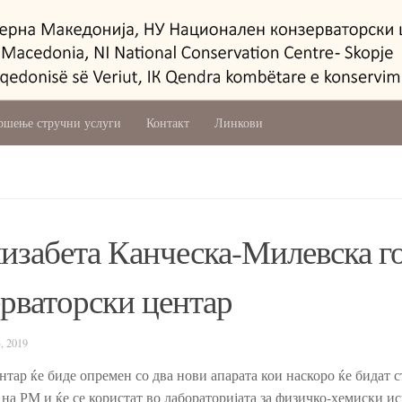
ршење стручни услуги
Контакт
Линкови
лизабета Канческа-Милевска г
рваторски центар
, 2019
р ќе биде опремен со два нови апарата кои наскоро ќе бидат с
 на РМ и ќе се користат во лабораторијата за физичко-хемиски 