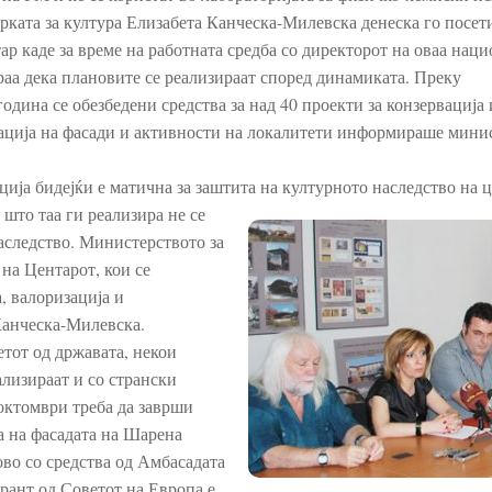
рката за култура Елизабета Канческа-Милевска денеска го посет
р каде за време на работната средба со директорот на оваа нац
аа дека плановите се реализираат според динамиката.
Преку
година се обезбедени средства за над 40 проекти за конзервација 
анација на фасади и активности на локалитети информираше минис
ција бидејќи е матична за заштита на културното наследство
на ц
што таа ги реализира не се
наследство. Министерството за
на Центарот, кои се
, валоризација и
Канческа-Милевска.
етот од државата, некои
ализираат и со странски
октомври треба да заврши
а на фасадата на Шарена
ово со средства од Амбасадата
грант од Советот на Европа е