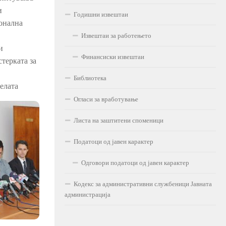
и
Годишни извештаи
ионална
Извештаи за работењето
и
Финансиски извештаи
терката за
Библиотека
елата
Огласи за вработување
Листа на заштитени споменици
Податоци од јавен карактер
Одговори податоци од јавен карактер
Кодекс за административни службеници Јавната
администрација