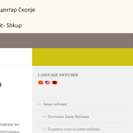
LANGUAGE SWITCHER
о
Јавни набавки
Постапки Јавни Набавки
тавени во
Годишен план за јавни набавки
испитувања