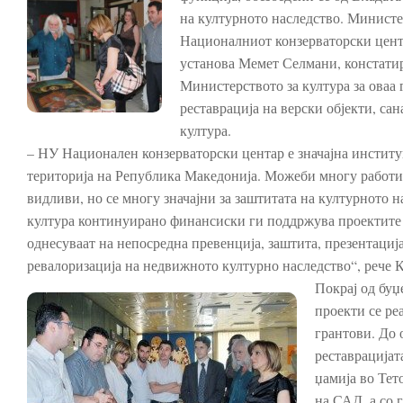
на културното наследство. Министе
Националниот конзерваторски цента
установа Мемет Селмани, констатир
Министерството за култура за оваа 
реставрација на верски објекти, с
култура.
– НУ Национален конзерваторски центар е значајна институ
територија на Република Македонија. Можеби многу работи 
видливи, но се многу значајни за заштитата на културното 
култура континуирано финансиски ги поддржува проектите 
однесуваат на непосредна превенција, заштита, презентација
ревалоризација на недвижното културно наследство“, рече 
Покрај од буџ
проекти се ре
грантови. До 
реставрацијат
џамија во Тет
на САД, а со 