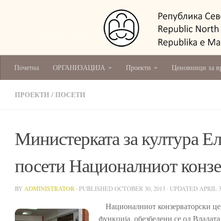
National Conservation Centre - Skopje
Почетна
ОРГАНИЗАЦИЈА
Проекти
Ценовници за в
ПРОЕКТИ
/
ПОСЕТИ
Министерката за култура Е
посети Националниот конзе
BY
ADMINISTRATOR
· PUBLISHED
OCTOBER 30, 2013
· UPDATED
APRIL 3
Националниот конзерваторски цента
функција, обезбедени се од Владата