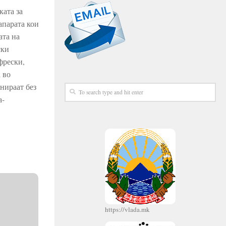
ката за
апарата кои
ата на
ски
фрески,
 во
онираат без
а-
https://vlada.mk