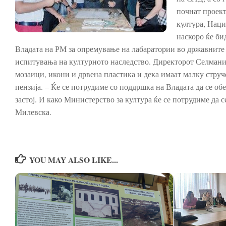
почнат проект
култура, Наци
наскоро ќе би
Владата на РМ за опремување на лабаратории во државните 
испитувања на културното наследство. Директорот Селмани 
мозаици, икони и дрвена пластика и дека имаат малку струч
пензија. – Ќе се потрудиме со поддршка на Владата да се об
застој. И како Министерство за култура ќе се потрудиме да с
Милевска.
YOU MAY ALSO LIKE...