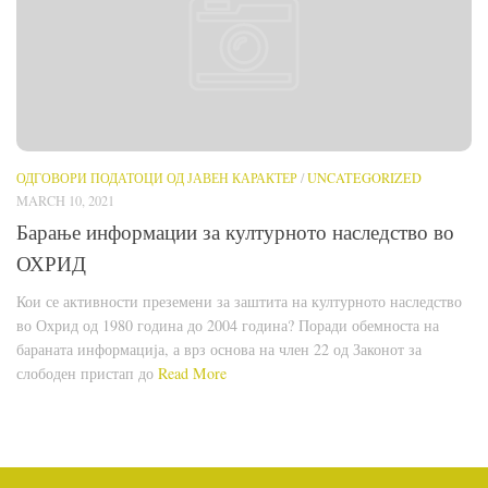
ОДГОВОРИ ПОДАТОЦИ ОД ЈАВЕН КАРАКТЕР
/
UNCATEGORIZED
MARCH 10, 2021
Барање информации за културното наследство во
ОХРИД
Кои се активности преземени за заштита на културното наследство
во Охрид од 1980 година до 2004 година? Поради обемноста на
бараната информација, а врз основа на член 22 од Законот за
слободен пристап до
Read More