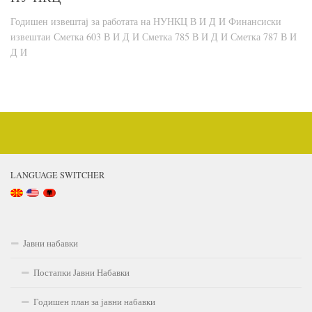
Годишен извештај за работата на НУНКЦ В И Д И Финансиски
извештаи Сметка 603 В И Д И Сметка 785 В И Д И Сметка 787 В И
Д И
LANGUAGE SWITCHER
Јавни набавки
Постапки Јавни Набавки
Годишен план за јавни набавки