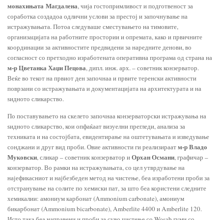
монахињата Магдалена
, чија гостопримливост и подготвеност за
соработка создадоа одлични услови за престој и започнување на
истражувањата. Потоа следуваше сместувањето на тимовите,
организацијата на работните простории и опремата, како и првичните
координации за активностите предвидени за наредните денови, во
согласност со претходно изработената оперативна програма од страна на
м-р Цветанка Хаџи Пецова
, дипл. инж. арх. – советник конзерватор.
Веќе во текот на првиот ден започнаа и првите теренски активности
поврзани со истражувањата и документацијата на архитектурата и на
ѕидното сликарство.
По поставувањето на скелето започнаа конзерваторски истражувања на
ѕидното сликарство, кои опфаќаат визуелни прегледи, анализа за
техниката и на состојбата, евидентирање на оштетувањата и изведување
м-р Владо
сонджани и друг вид проби. Овие активности ги реализираат
Муковски
Орхан Османи
, сликар – советник конзерватор и
, графичар –
конзерватор. Во рамки на истражувањата, со цел утврдување на
најефикасниот и најбезбеден метод на чистење, беа изработени проби за
отстранување на солите по хемиски пат, за што беа користени следните
хемикалии: амониум карбонат (Ammonium carbonate), амониум
бикарбонат (Ammonium bicarbonate), Amberlite 4400 и Amberlite 120.
Исто така беа направени и проби за суво чистење со Wosab гуми со