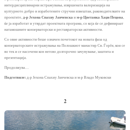
интердисциплинарни истражувања, извршената валоризација на
културното добро и изработените стручни извештаи, раководителките на
д-р Јехона Спахиу Јанчевска
м-р Цветанка Хаџи Пецова
проектите,
и
,
ќе ја изработат и утврдат проектната програма, со која ќе се дефинираат
натамошните конзерваторски и реставраторски активности.
Со овие активности беше означен почетокот на новата фаза од
конзерваторските истражувања на Полошкиот манастир Св. Ѓорѓи, кои се
во тек и се насочени кон негово долгорочно зачувување, заштита и
презентација.
Продолжува…
Подготвиле:
д-р Јехона Спахиу Јанчевска и м-р Владо Муковски
2