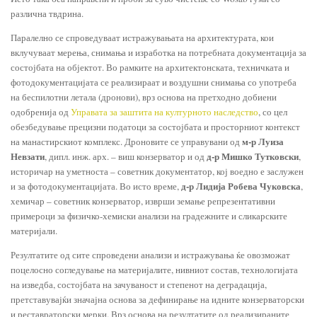
различна твдрина.
Паралелно се спроведуваат истражувањата на архитектурата, кои
вклучуваат мерења, снимања и изработка на потребната документација за
состојбата на објектот. Во рамките на архитектонската, техничката и
фотодокументацијата се реализираат и воздушни снимања со употреба
на беспилотни летала (дронови), врз основа на претходно добиени
одобренија од
Управата за заштита на културното наследство
, со цел
обезбедување прецизни податоци за состојбата и просторниот контекст
м-р Луиза
на манастирскиот комплекс. Дроновите се управувани од
Невзати
д-р Мишко Тутковски
, дипл. инж. арх. – виш конзерватор и од
,
историчар на уметноста – советник документатор, кој воедно е заслужен
д-р Лидија Робева Чуковска
и за фотодокументацијата. Во исто време,
,
хемичар – советник конзерватор, изврши земање репрезентативни
примероци за физичко-хемиски анализи на градежните и сликарските
материјали.
Резултатите од сите спроведени анализи и истражувања ќе овозможат
поцелосно согледување на материјалите, нивниот состав, технологијата
на изведба, состојбата на зачуваност и степенот на деградација,
претставувајќи значајна основа за дефинирање на идните конзерваторски
и реставраторски мерки. Врз основа на резултатите од реализираните