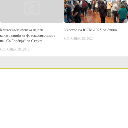
Учество на ICCM-2025 во Атина
Канческа-Милевска најави
конзервација на фрескоживописот
OCTOBER 28, 2025
на „Св.Ѓорѓија“ во Струга
OCTOBER 30, 2012
LANGUAGE SWITCHER
Јавни набавки