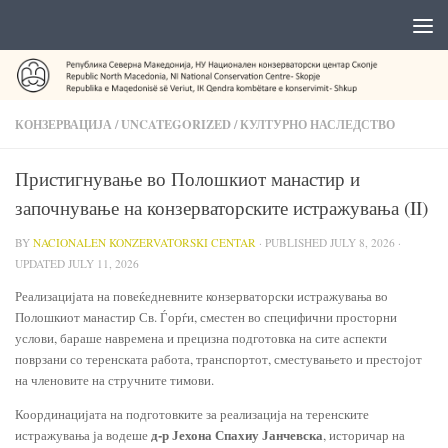
КОНЗЕРВАЦИЈА
/
UNCATEGORIZED
/
КУЛТУРНО НАСЛЕДСТВО
Пристигнување во Полошкиот манастир и
започнување на конзерваторските истражувања (II)
BY
NACIONALEN KONZERVATORSKI CENTAR
· PUBLISHED
JULY 8, 2026
·
UPDATED
JULY 11, 2026
Реализацијата на повеќедневните конзерваторски истражувања во
Полошкиот манастир Св. Ѓорѓи, сместен во специфични просторни
услови, бараше навремена и прецизна подготовка на сите аспекти
поврзани со теренската работа, транспортот, сместувањето и престојот
на членовите на стручните тимови.
Координацијата на подготовките за реализација на теренските
д-р Јехона Спахиу Јанчевска
истражувања ја водеше
, историчар на