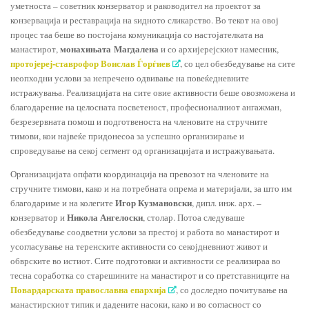
уметноста – советник конзерватор и раководител на проектот за
конзервација и реставрација на ѕидното сликарство. Во текот на овој
процес таа беше во постојана комуникација со настојателката на
монахињата Магдалена
манастирот,
и со архијерејскиот намесник,
протојереј-ставрофор Воислав Ѓорѓиев
, со цел обезбедување на сите
неопходни услови за непречено одвивање на повеќедневните
истражувања. Реализацијата на сите овие активности беше овозможена и
благодарение на целосната посветеност, професионалниот ангажман,
безрезервната помош и подготвеностa на членовите на стручните
тимови, кои највеќе придонесоа за успешно организирање и
спроведување на секој сегмент од организацијата и истражувањата.
Организацијата опфати координација на превозот на членовите на
стручните тимови, како и на потребната опрема и материјали, за што им
Игор Кузмановски
благодариме и на колегите
, дипл. инж. арх. –
Никола Ангелоски
конзерватор и
, столар. Потоа следуваше
обезбедување соодветни услови за престој и работа во манастирот и
усогласување на теренските активности со секојдневниот живот и
обврските во истиот. Сите подготовки и активности се реализираа во
тесна соработка со старешините на манастирот и со претставниците на
Повардарската православна епархија
, со доследно почитување на
манастирскиот типик и дадените насоки, како и во согласност со