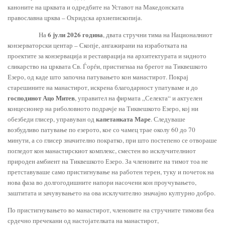
каноните на црквата и одредбите на Уставот на Македонската
православна црква – Охридска архиепископија.
6
јули
2026
година
На
, двата стручни тима на Националниот
конзерваторски центар – Скопје, ангажирани на изработката на
проектите за конзервација и реставрација на архитектурата и ѕидното
сликарство на црквата Св. Ѓорѓи, пристигнаа на брегот на Тиквешкото
Езеро, од каде што започна патувањето кон манастирот. Покрај
старешините на манастирот, искрена благодарност упатуваме и до
господинот Ацо Митев
, управител на фирмата „Селекта“ и актуелен
концесионер на риболовното подрачје на Тиквешкото Езеро, кој ни
капетанката Маре
обезбеди глисер, управуван од
. Следуваше
возбудливо патување по езерото, кое со чамец трае околу 60 до 70
минути, а со глисер значително пократко, при што постепено се отвораше
погледот кон манастирскиот комплекс, сместен во исклучителниот
природен амбиент на Тиквешкото Езеро. За членовите на тимот тоа не
претставуваше само пристигнување на работен терен, туку и почеток на
нова фаза во долгогодишните напори насочени кон проучувањето,
заштитата и зачувувањето на ова исклучително значајно културно добро.
По пристигнувањето во манастирот, членовите на стручните тимови беа
срдечно пречекани од настојателката на манастирот,