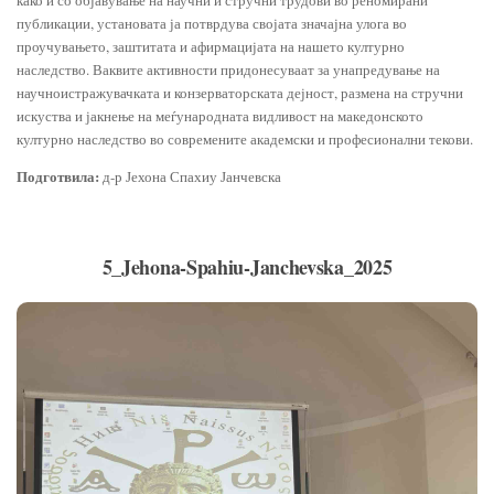
публикации, установата ја потврдува својата значајна улога во
проучувањето, заштитата и афирмацијата на нашето културно
наследство. Ваквите активности придонесуваат за унапредување на
научноистражувачката и конзерваторската дејност, размена на стручни
искуства и јакнење на меѓународната видливост на македонското
културно наследство во современите академски и професионални текови.
Подготвила:
д-р Јехона Спахиу Јанчевска
5_Jehona-Spahiu-Janchevska_2025