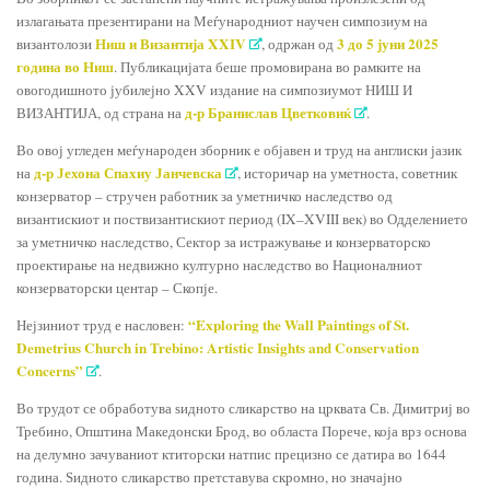
излагањата презентирани на Меѓународниот научен симпозиум на
Ниш и Византија XXIV
3 до 5 јуни 2025
византолози
, одржан од
година во Ниш
. Публикацијата беше промовирана во рамките на
овогодишното јубилејно XXV издание на симпозиумот НИШ И
д-р Бранислав Цветковиќ
ВИЗАНТИЈА, од страна на
.
Во овој угледен меѓународен зборник е објавен и труд на англиски јазик
д-р Јехона Спахиу Јанчевска
на
, историчар на уметноста, советник
конзерватор – стручен работник за уметничко наследство од
византискиот и поствизантискиот период (IX–XVIII век) во Одделението
за уметничко наследство, Сектор за истражување и конзерваторско
проектирање на недвижно културно наследство во Националниот
конзерваторски центар – Скопје.
“Exploring the Wall Paintings of St.
Нејзиниот труд е насловен:
Demetrius Church in Trebino: Artistic Insights and Conservation
Concerns”
.
Во трудот се обработува ѕидното сликарство на црквата Св. Димитриј во
Требино, Општина Македонски Брод, во областа Порече, која врз основа
на делумно зачуваниот ктиторски натпис прецизно се датира во 1644
година. Ѕидното сликарство претставува скромно, но значајно