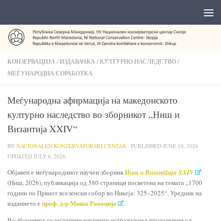
КОНЗЕРВАЦИЈА
/
ИЗДАВАЧКА
/
КУЛТУРНО НАСЛЕДСТВО
/
МЕЃУНАРОДНА СОРАБОТКА
Меѓународна афирмација на македонското
културно наследство во зборникот „Ниш и
Византија XXIV“
BY
NACIONALEN KONZERVATORSKI CENTAR
· PUBLISHED
JUNE 10, 2026
·
UPDATED
JULY 6, 2026
Објавен е меѓународниот научен зборник
Ниш и Византија XXIV
(Ниш, 2026), публикација од 580 страници посветена на темата „1700
години по Првиот вселенски собор во Никеја: 325–2025“. Уредник на
проф. д-р Миша Ракоција
изданието е
.
Во зборникот се застапени научните истражувања произлезени од