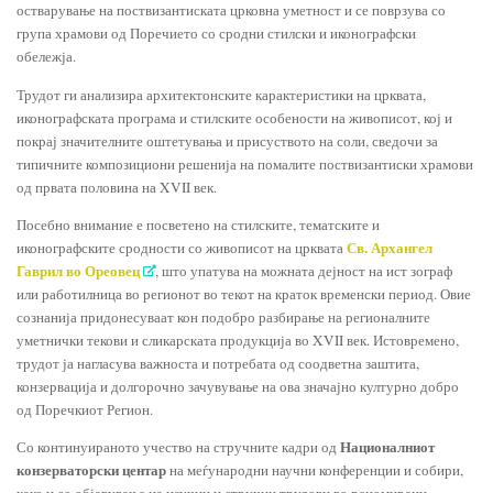
остварување на поствизантиската црковна уметност и се поврзува со
група храмови од Поречието со сродни стилски и иконографски
обележја.
Трудот ги анализира архитектонските карактеристики на црквата,
иконографската програма и стилските особености на живописот, кој и
покрај значителните оштетувања и присуството на соли, сведочи за
типичните композициони решенија на помалите поствизантиски храмови
од првата половина на XVII век.
Посебно внимание е посветено на стилските, тематските и
Св. Архангел
иконографските сродности со живописот на црквата
Гаврил во Ореовец
, што упатува на можната дејност на ист зограф
или работилница во регионот во текот на краток временски период. Овие
сознанија придонесуваат кон подобро разбирање на регионалните
уметнички текови и сликарската продукција во XVII век. Истовремено,
трудот ја нагласува важноста и потребата од соодветна заштита,
конзервација и долгорочно зачувување на ова значајно културно добро
од Поречкиот Регион.
Националниот
Со континуираното учество на стручните кадри од
конзерваторски центар
на меѓународни научни конференции и собири,
како и со објавување на научни и стручни трудови во реномирани