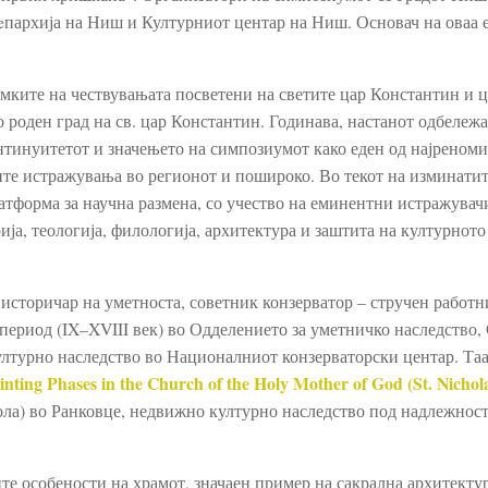
eпархија на Ниш и Културниот центар на Ниш. Основач на оваа 
ките на чествувањата посветени на светите цар Константин и 
 роден град на св. цар Константин. Годинава, настанот одбележа
нтинуитетот и значењето на симпозиумот како еден од најреном
те истражувања во регионот и пошироко. Во текот на изминатит
атформа за научна размена, со учество на еминентни истражувач
ија, теологија, филологија, архитектура и заштита на културното
 историчар на уметноста, советник конзерватор – стручен работн
ериод (IX–XVIII век) во Одделението за уметничко наследство, 
лтурно наследство во Националниот конзерваторски центар. Таа
nting Phases in the Church of the Holy Mother of God (St. Nichola
кола) во Ранковце, недвижно културно наследство под надлежнос
те особености на храмот, значаен пример на сакрална архитекту