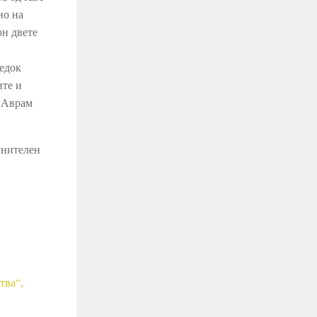
но на
он двете
редок
ите и
а Аврам
лнителен
тва“,