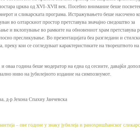
постара црква од XVI–XVII век. Посебно внимание беше посвете
ериерот и сликарската програма. Истражувањето беше насочено к
уван во олтарскиот простор претставува значајно сведоштво за
вање и вклопување во рамките на обновениот храм претставува 
лосно пресликување. Во презентацијата беа разгледани и стилск
а, преку кои се согледуваат карактеристиките на творештвото н
и оваа година беше модератор на една од сесиите, давајќи допо
ално ниво на јубилејното издание на симпозиумот.
а, д-р Јехона Спахиу Јанчевска
нтија – ове године у знаку јубилеја и ранохришћанског сликарс