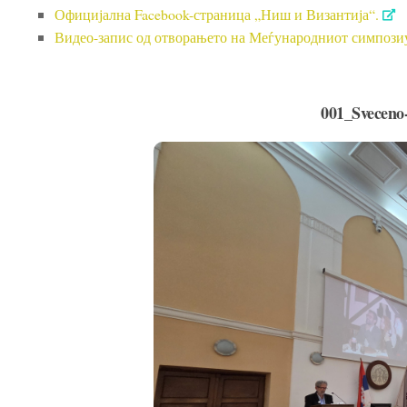
Официјална Facebook-страница „Ниш и Византија“.
Видео-запис од отворањето на Меѓународниот симпозиу
001_Sveceno-