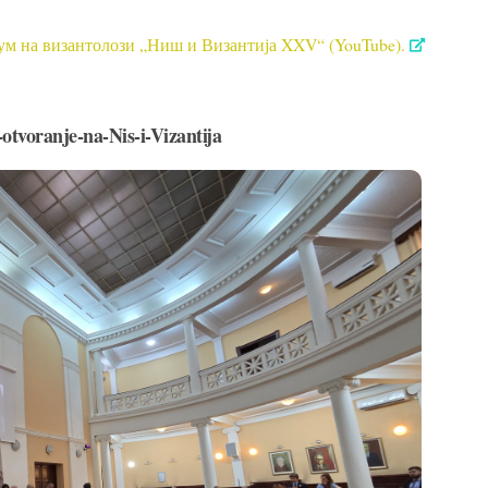
м на византолози „Ниш и Византија XXV“ (YouTube).
otvoranje-na-Nis-i-Vizantija