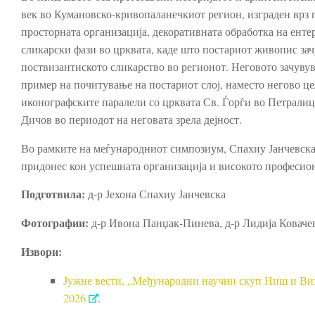
век во Кумановско-кривопаланечкиот регион, изграден врз 
просторната организација, декоративната обработка на ент
сликарски фази во црквата, каде што постариот живопис зач
поствизантиското сликарство во регионот. Неговото зачуву
пример на почитување на постариот слој, наместо негово це
иконографските паралели со црквата Св. Ѓорѓи во Петралиц
Дичов во периодот на неговата зрела дејност.
Во рамките на меѓународниот симпозиум, Спахиу Јанчевска 
придонес кон успешната организација и високото професион
Подготвила:
д-р Јехона Спахиу Јанчевска
Фотографии:
д-р Ивона Панџак-Пинева, д-р Лидија Ковачев
Извори:
Јужне вести, „Међународни научни скуп Ниш и Виза
2026
.