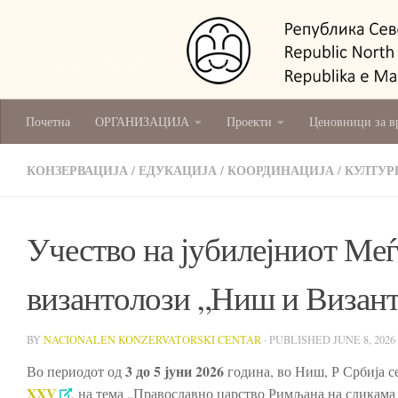
National Conservation Centre - Skopje
Почетна
ОРГАНИЗАЦИЈА
Проекти
Ценовници за в
КОНЗЕРВАЦИЈА
/
ЕДУКАЦИЈА
/
КООРДИНАЦИЈА
/
КУЛТУР
Учество на јубилејниот Ме
византолози „Ниш и Визан
BY
NACIONALEN KONZERVATORSKI CENTAR
· PUBLISHED
JUNE 8, 2026
3 до 5 јуни 2026
Во периодот од
година, во Ниш, Р Србија 
XXV
, на тема „Православно царство Римљана на сликам