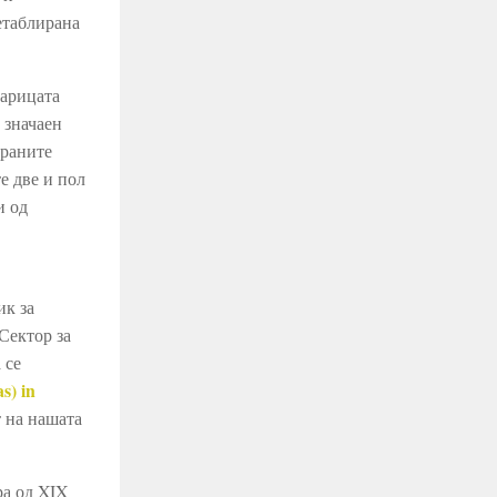
етаблирана
царицата
 значаен
ираните
е две и пол
и од
ик за
Сектор за
 се
s) in
т на нашата
ра од XIX