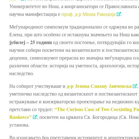
Универзитетот во Ниш, а коорганизатори се Православната 
научна манифестација е
проф. д-р Миша Ракоција
.
Меѓународниот симпозиум традиционално се одржува во рам
Елена, при што особено се истакнува значењето на Ниш како
јубилеј – 25 години
од своето постоење, потврдувајќи го ко
научни собири посветени на византиските и поствизантиски
децении, симпозиумот прерасна во значајна меѓународна пл
различни области: историја на уметноста, археологија, истор
наследство.
д-р Јехона Спахиу Јанчевска
На собирот учествуваше и
,
уметничко наследство од византискиот и поствизантискиот п
истражување и конзерваторско проектирање на недвижно ку
“
The Curious Case of Two Coexisting Pai
претстави со трудот:
Rankovce
”
, посветен на црквата Св. Богородица (Св. Ни
установа.
Во излагањето беа претставени историјатот и архитектонски