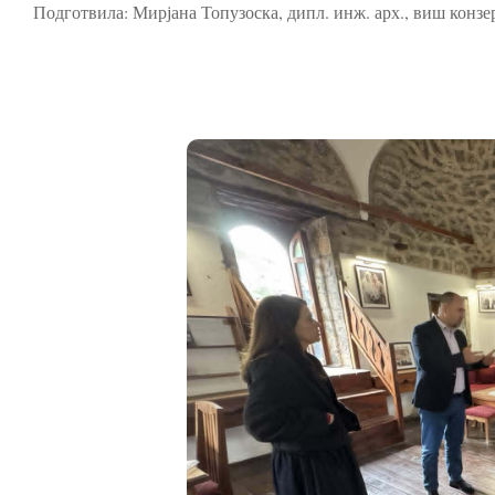
Подготвила: Мирјана Топузоска, дипл. инж. арх., виш конзе