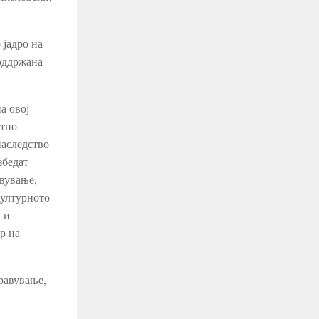
 јадро на
поддржана
а овој
атно
наследство
збедат
авување,
Културното
 и
р на
равување,