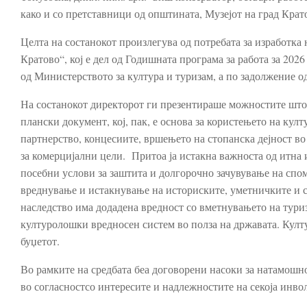
како и со претставници од општината, Музејот на град Крат
Целта на состанокот произлегува од потребата за изработка
Кратово“, кој е дел од Годишната програма за работа за 2
од Министерството за култура и туризам, а по задолжение о
На состанокот директорот ги презентираше можностите што г
плански документ, кој, пак, е основа за користењето на кул
партнерство, концесиите, вршењето на стопанска дејност во
за комерцијални цели. Притоа ја истакна важноста од итна и
посебни услови за заштита и долгорочно зачувување на спом
вреднување и истакнување на историските, уметничките и 
наследство има додадена вредност со вметнувањето на туриз
културолошки вредносен систем во полза на државата. Култу
буџетот.
Во рамките на средбата беа договорени насоки за натамошно
во согласностсо интересите и надлежностите на секоја инво