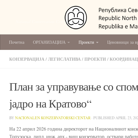
National Conservation Centre - Skopje
Почетна
ОРГАНИЗАЦИЈА
Проекти
Ценовници за в
КОНЗЕРВАЦИЈА
/
ЛЕГИСЛАТИВА
/
ПРОЕКТИ
/
КООРДИНАЦ
План за управување со спом
јадро на Кратово“
BY
NACIONALEN KONZERVATORSKI CENTAR
· PUBLISHED
APRIL 23, 20
На 22 април 2026 година директорот на Националниот конзе
Топузоска, дипл. инж. арх.- виш конзерватор, оствари раб