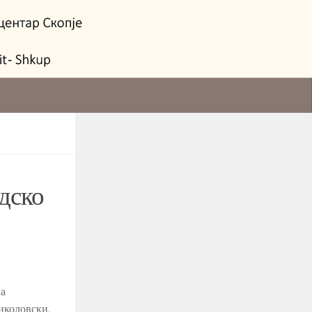
дско
на
иколовски,