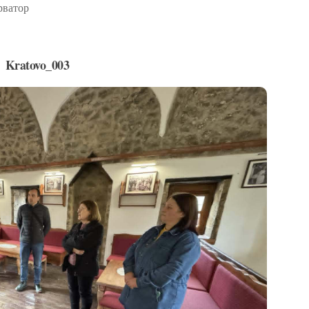
рватор
Kratovo_003