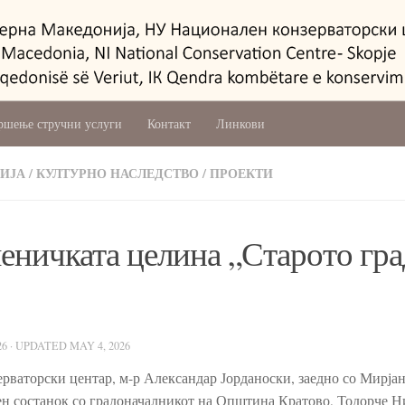
ршење стручни услуги
Контакт
Линкови
ИЈА
/
КУЛТУРНО НАСЛЕДСТВО
/
ПРОЕКТИ
еничката целина „Старото гра
26
· UPDATED
MAY 4, 2026
рваторски центар, м-р Александар Јорданоски, заедно со Мирја
отен состанок со градоначалникот на Општина Кратово, Тодорче Н