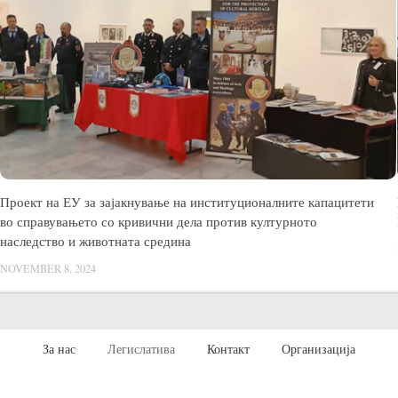
Проект на ЕУ за зајакнување на институционалните капацитети
во справувањето со кривични дела против културното
наследство и животната средина
NOVEMBER 8, 2024
За нас
Легислатива
Контакт
Организација