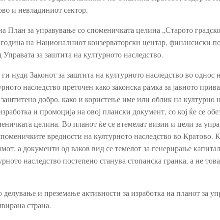
ово и невладиниот сектор.
 на План за управување со споменичката целина „Старото градско
026 година на Националниот конзерваторски центар, финансиски 
д Управата за заштита на културното наследство.
и нуди Законот за заштита на културното наследство во однос н
турното наследство преточен како законска рамка за јавното прив
 заштитено добро, како и користење име или облик на културно 
зработка и промоција на овој плански документ, со кој ќе се обе
еничката целина. Во планот ќе се втемелат визии и цели за упр
споменичките вредности на културното наследство во Кратово. 
мот, а документи од ваков вид се темелот за генерирање капитал
рното наследство постепено станува стопанска гранка, а не това
 делување и преземање активности за изработка на планот за уп
лвирана страна.