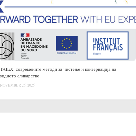
TAIEX, современите методи за чистење и конзервација на
ѕидното сликарство.
NOVEMBER 25, 2025