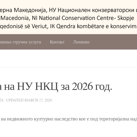
ршење стручни услуги
Контакт
Линкови
 на НУ НКЦ за 2026 год.
26
· UPDATED
MARCH 17, 2026
 на недвижното културно наследство кое е под територијална на