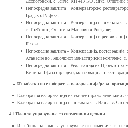
Деспотовски, с. Јанче, КП 419 КО Јанче, Општина
Непосредна заштита – Конзерваторско-реставраторс
Градско, IV фаза;
Непосредна заштита – Конзервација на иконата Св.
с. Требиште, Општина Маврово и Ростуше;
Непосредна заштита – Конзервација и реставрација
II фаза;
Непосредна заштита – Конзервација, реставрација,
Атанасие во Лешочкиот манастириски комплекс, с. 
Непосредна заштита – Реализација на Проектот за ко
Виница- I фаза (прв дел), конзервација и реставрац
Изработка на елаборат за валоризација/ревалоризаци
Елаборат за валоризација на евидентирано недвижно до
Елаборат за валоризација на црквата Св. Илија, с. Сте
4.1 План за управување со споменички целини
Изработка на План за управување со споменичката цели