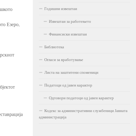
Годишни извештаи
ешкото
Извештаи за работењето
то Езеро,
Финансиски извештаи
Библиотека
орскиот
Огласи за вработување
Листа на заштитени споменици
Податоци од јавен карактер
бјектот
Одговори податоци од јавен карактер
Кодекс за административни службеници Јавната
еставрација
администрација