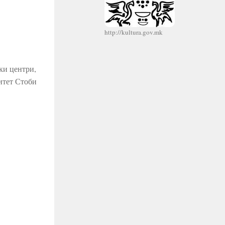
http://kultura.gov.mk
ки центри,
итет Стоби