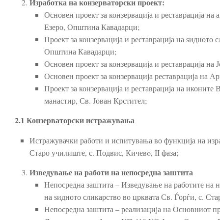
Изработка на конзерваторски проект:
Основен проект за конзервација и реставрација на
Езеро, Општина Кавадарци;
Проект за конзервација и реставрација на ѕидното
Општина Кавадарци;
Основен проект за конзервација и реставрација на 
Основен проект за конзервација реставрација на А
Проект за конзервација и реставрација на иконите
манастир, Св. Јован Крстител;
2.1
Конзерваторски истражувања
Истражувачки работи и испитувања во функција на изра
Старо училиште, с. Подвис, Кичевo, II фаза;
Изведување на работи на непосредна заштита
Непосредна заштита – Изведување на работите на не
на ѕидното сликарство во црквата Св. Ѓорѓи, с. Ст
Непосредна заштита – реализација на Основниот про