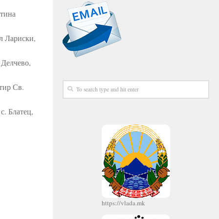
штина
л Лариски,
а Делчево,
тир Св.
с. Блатец,
https://vlada.mk