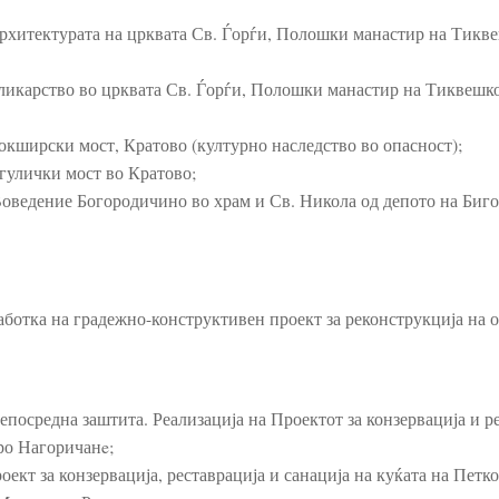
 архитектурата на црквата Св. Ѓорѓи, Полошки манастир на Тикв
 сликарство во црквата Св. Ѓорѓи, Полошки манастир на Тиквешко
Јокширски мост, Кратово (културно наследство во опасност);
ргулички мост во Кратово;
 Воведение Богородичино во храм и Св. Никола од депото на Биг
ботка на градежно-конструктивен проект за реконструкција на о
посредна заштита. Реализација на Проектот за конзервација и р
аро Нагоричанe;
ект за конзервација, реставрација и санација на куќата на Петко