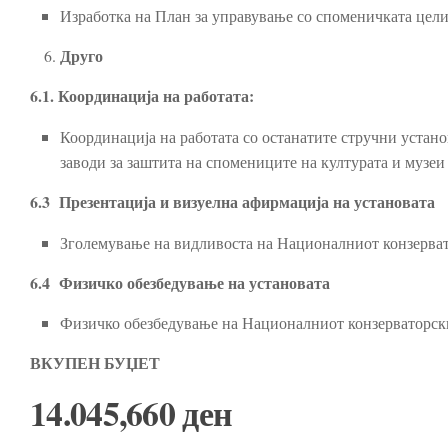
Изработка на План за управување со споменичката це
Друго
6.1. Координација на работата:
Координација на работата со останатите стручни устан
заводи за заштита на спомениците на културата и музе
6.3 Презентација и визуелна афирмација на установата
Зголемување на видливоста на Националниот конзерват
6.4 Физичко обезбедување на установата
Физичко обезбедување на Националниот конзерваторск
ВКУПЕН БУЏЕТ
14.045,660 ден