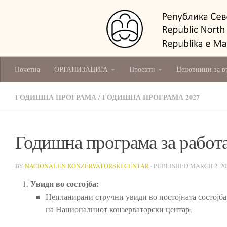
National Conservation Centre - Skopje
Почетна
ОРГАНИЗАЦИЈА
Проекти
Ценовници за в
ГОДИШНА ПРОГРАМА
/
ГОДИШНА ПРОГРАМА 2027
Годишна програма за работа
BY
NACIONALEN KONZERVATORSKI CENTAR
· PUBLISHED
MARCH 2, 20
Увиди во состојба:
Непланирани стручни увиди во постојната состојба
на Националниот конзерваторски центар;