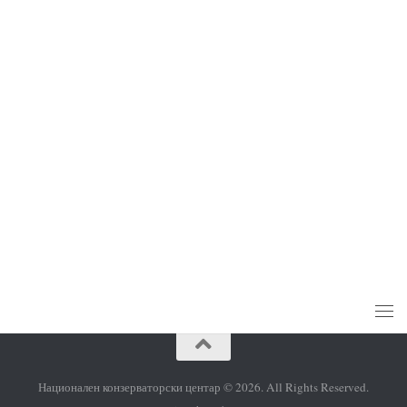
https://vlada.mk
http://kultura.gov.mk
Национален конзерваторски центар © 2026. All Rights Reserved.