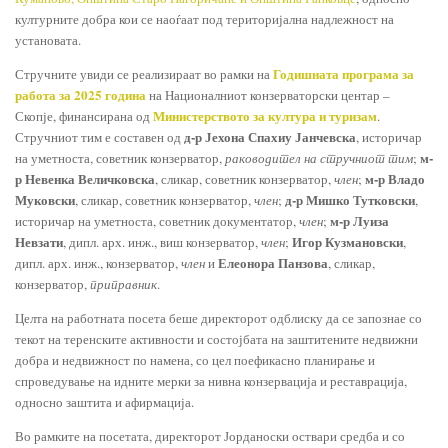
културните добра кои се наоѓаат под територијална надлежност на
установата.
Годишната програма за
Стручните увиди се реализираат во рамки на
работа за 2025 година
на Националниот конзерваторски центар –
Министерството за култура и туризам
Скопје, финансирана од
.
д-р Јехона Спахиу Јанчевска
Стручниот тим е составен од
, историчар
м-
на уметноста, советник конзерватор,
раководител на стручниот тим
;
р Невенка Величковска
м-р Владо
, сликар, советник конзерватор,
член
;
Муковски
д-р Мишко Тутковски
, сликар, советник конзерватор,
член
;
,
м-р Луиза
историчар на уметноста, советник документатор,
член
;
Невзати
Игор Кузмановски
, дипл. арх. инж., виш конзерватор,
член
;
,
Елеонора Панзова
дипл. арх. инж., конзерватор,
член
и
, сликар,
конзерватор,
приправник
.
Целта на работната посета беше директорот одблиску да се запознае со
текот на теренските активности и состојбата на заштитените недвижни
добра и недвижност по намена, со цел поефикасно планирање и
спроведување на идните мерки за нивна конзервација и реставрација,
односно заштита и афирмација.
Во рамките на посетата, директорот Јорданоски оствари средба и со