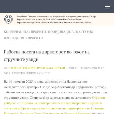
КОНЗЕРВАЦИЈА
/
ПРОЕКТИ
/
КООРДИНАЦИЈА
/
КУЛТУРНО
НАСЛЕДСТВО
/
ПРОЕКТИ
Работна посета на директорот во текот на
стручните увиди
BY
NACIONALEN KONZERVATORSKI CENTAR
· PUBLISHED
NOVEMBER 17,
2025
· UPDATED
FEBRUARY 3, 2026
На 14 ноември 2025 година, директорот на Националниот
м-р Александар Јорданоски
конзерваторски центар – Скопје,
, оствари
работна посета заедно со стручниот тим во текот на спроведувањето на
стручните увиди. Станува збор за реализација на активноста
Стручни
увиди во состојбата на регистрираните и евидентираните недвижни
културни добра и недвижност по намена на територијата на Општина
Куманово, Општина Старо Нагоричане и Општина Ранковце
, односно