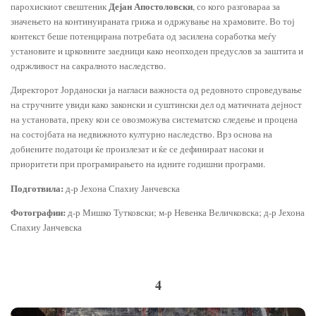
Дејан Апостоловски
парохискиот свештеник
, со кого разговараа за
значењето на континуираната грижа и одржување на храмовите. Во тој
контекст беше потенцирана потребата од засилена соработка меѓу
установите и црковните заедници како неопходен предуслов за заштита и
одржливост на сакралното наследство.
Директорот Јорданоски ја нагласи важноста од редовното спроведување
на стручните увиди како законски и суштински дел од матичната дејност
на установата, преку кои се овозможува систематско следење и процена
на состојбата на недвижното културно наследство. Врз основа на
добиените податоци ќе произлезат и ќе се дефинираат насоки и
приоритети при програмирањето на идните годишни програми.
Подготвила:
д-р Јехона Спахиу Јанчевска
Фотографии:
д-р Мишко Тутковски; м-р Невенка Величковска; д-р Јехона
Спахиу Јанчевска
4