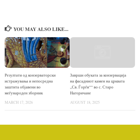
YOU MAY ALSO LIKE...
Резултати од конзерваторски
Заврши обуката за конзервација
истражувања и непосредна
на фасадниот камен на црквата
заштита објавени во
„Св. Ѓорѓи““ во с. Старо
меѓународен зборник
Нагоричане
MARCH 17, 2026
AUGUST 18, 2025