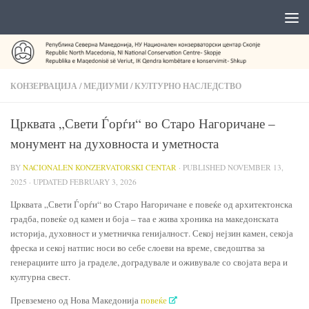
КОНЗЕРВАЦИЈА
/
МЕДИУМИ
/
КУЛТУРНО НАСЛЕДСТВО
Црквата „Свети Ѓорѓи“ во Старо Нагоричане –
монумент на духовноста и уметноста
BY
NACIONALEN KONZERVATORSKI CENTAR
· PUBLISHED
NOVEMBER 13,
2025
· UPDATED
FEBRUARY 3, 2026
Црквата „Свети Ѓорѓи“ во Старо Нагоричане е повеќе од архитектонска
градба, повеќе од камен и боја – таа е жива хроника на македонската
историја, духовност и уметничка генијалност. Секој нејзин камен, секоја
фреска и секој натпис носи во себе слоеви на време, сведоштва за
генерациите што ја граделе, доградувале и оживувале со својата вера и
културна свест.
Превземено од Нова Македонија
повеќе