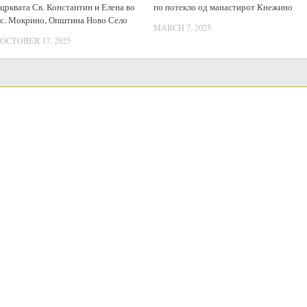
црквата Св. Константин и Елена во
по потекло од манастирот Кнежино
с. Мокрино, Општина Ново Село
MARCH 7, 2025
OCTOBER 17, 2025
LANGUAGE SWITCHER
Јавни набавки
Постапки Јавни Набавки
Годишен план за јавни набавки
Годишни извештаи