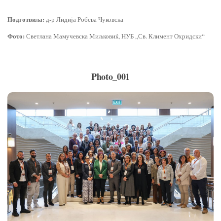
Подготвила:
д-р Лидија Робева Чуковска
Фото:
Светлана Мамучевска Миљковиќ, НУБ „Св. Климент Охридски“
Photo_001