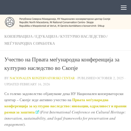
КОНЗЕРВАЦИЈА
/
ЕДУКАЦИЈА
/
КУЛТУРНО НАСЛЕДСТВО
/
МЕЃУНАРОДНА СОРАБОТКА
Учество на Првата меѓународна конференција за
културно наследство во Скопје
BY
NACIONALEN KONZERVATORSKI CENTAR
· PUBLISHED
OCTOBER 2, 2025
·
UPDATED
FEBRUARY 16, 2026
Со големо задоволство објавуваме дека НУ Национален конзерваторски
Првата меѓународна
центар – Скопје зеде активно учество на
конференција за културно наследство: иновации, одржливост и правни
рамки за заштита
(
First International Conference on Cultural Heritage:
innovation, sustainability, and legal frameworks for preservation and
engagement
).