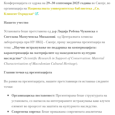
29–30 септември 2025 година
Конференцијата се одржа на
во Скопје, во
Националната универзитетска библиотека „Св.
организација на
Климент Охридски“
.
Нашето учество
д-р Лидија Робева Чуковска
Установата беше претставена од
и
Светлана Мамучевска Миљковиќ
од Централната хемиска
лабораторија при НУ НКЦ – Скопје, преку заедничка презентација на
„Научно истражување во поддршка на конзервацијата:
тема:
карактеризација на материјалите од македонското културно
наследство“
(
Scientific Research in Support of Conservation: Material
Characterisation of Macedonian Cultural Heritage
).
Главни точки од презентацијата
Во рамки на презентацијата, нашите претставници ги истакнаа следните
точки:
Организациска поставеност:
Презентирана беше структурата на
установата, со нагласок на интегрираните истражувања како клучен
елемент во процесот на заштита на културното наследство.
Современа опрема:
Беше прикажана современата аналитичка