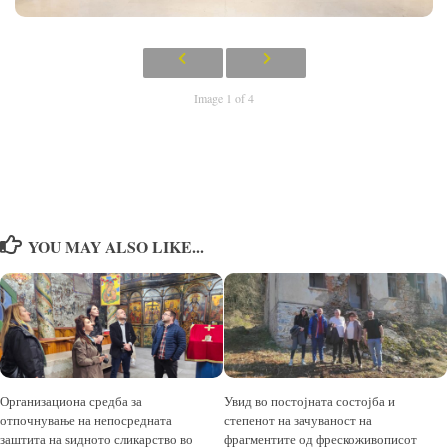
Image 1 of 4
YOU MAY ALSO LIKE...
Организациона средба за
Увид во постојната состојба и
отпочнување на непосредната
степенот на зачуваност на
заштита на ѕидното сликарство во
фрагментите од фрескоживописот