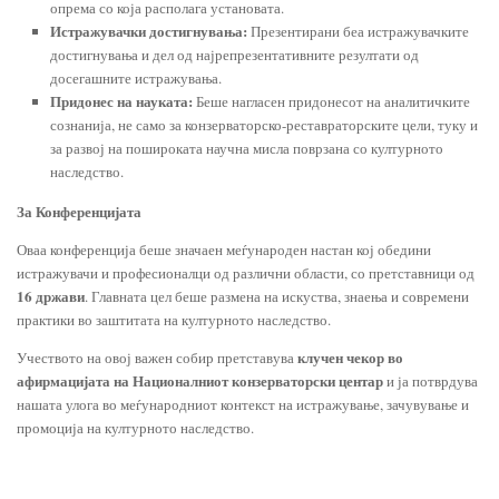
опрема со која располага установата.
Истражувачки достигнувања:
Презентирани беа истражувачките
достигнувања и дел од најрепрезентативните резултати од
досегашните истражувања.
Придонес на науката:
Беше нагласен придонесот на аналитичките
сознанија, не само за конзерваторско-реставраторските цели, туку и
за развој на пошироката научна мисла поврзана со културното
наследство.
За Конференцијата
Оваа конференција беше значаен меѓународен настан кој обедини
истражувачи и професионалци од различни области, со претставници од
16 држави
. Главната цел беше размена на искуства, знаења и современи
практики во заштитата на културното наследство.
клучен чекор во
Учеството на овој важен собир претставува
афирмацијата на Националниот конзерваторски центар
и ја потврдува
нашата улога во меѓународниот контекст на истражување, зачувување и
промоција на културното наследство.