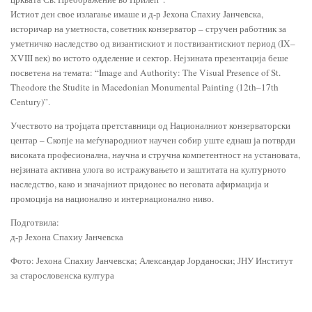
Истиот ден свое излагање имаше и д-р Јехона Спахиу Јанчевска,
историчар на уметноста, советник конзерватор – стручен работник за
уметничко наследство од византискиот и поствизантискиот период (IX–
XVIII век) во истото одделение и сектор. Нејзината презентација беше
посветена на темата: “Image and Authority: The Visual Presence of St.
Theodore the Studite in Macedonian Monumental Painting (12th–17th
Century)”.
Учеството на тројцата претставници од Националниот конзерваторски
центар – Скопје на меѓународниот научен собир уште еднаш ја потврди
високата професионална, научна и стручна компетентност на установата,
нејзината активна улога во истражувањето и заштитата на културното
наследство, како и значајниот придонес во неговата афирмација и
промоција на национално и интернационално ниво.
Подготвила:
д-р Јехона Спахиу Јанчевска
Фото: Јехона Спахиу Јанчевска; Александар Јорданоски; ЈНУ Институт
за старословенска култура