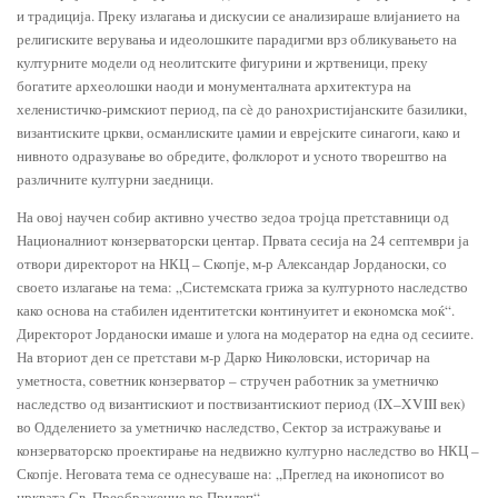
и традиција. Преку излагања и дискусии се анализираше влијанието на
религиските верувања и идеолошките парадигми врз обликувањето на
културните модели од неолитските фигурини и жртвеници, преку
богатите археолошки наоди и монументалната архитектура на
хеленистичко-римскиот период, па сè до ранохристијанските базилики,
византиските цркви, османлиските џамии и еврејските синагоги, како и
нивното одразување во обредите, фолклорот и усното творештво на
различните културни заедници.
На овој научен собир активно учество зедоа тројца претставници од
Националниот конзерваторски центар. Првата сесија на 24 септември ја
отвори директорот на НКЦ – Скопје, м-р Александар Јорданоски, со
своето излагање на тема: „Системската грижа за културното наследство
како основа на стабилен идентитетски континуитет и економска моќ“.
Директорот Јорданоски имаше и улога на модератор на една од сесиите.
На вториот ден се претстави м-р Дарко Николовски, историчар на
уметноста, советник конзерватор – стручен работник за уметничко
наследство од византискиот и поствизантискиот период (IX–XVIII век)
во Одделението за уметничко наследство, Сектор за истражување и
конзерваторско проектирање на недвижно културно наследство во НКЦ –
Скопје. Неговата тема се однесуваше на: „Преглед на иконописот во
црквата Св. Преображение во Прилеп“.