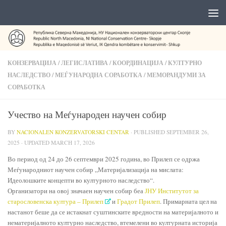
КОНЗЕРВАЦИЈА
/
ЛЕГИСЛАТИВА
/
КООРДИНАЦИЈА
/
КУЛТУРНО
НАСЛЕДСТВО
/
МЕЃУНАРОДНА СОРАБОТКА
/
МЕМОРАНДУМИ ЗА
СОРАБОТКА
Учество на Меѓународен научен собир
BY
NACIONALEN KONZERVATORSKI CENTAR
· PUBLISHED
SEPTEMBER 26,
2025
· UPDATED
MARCH 17, 2026
Во период од 24 до 26 септември 2025 година, во Прилеп се одржа
Меѓународниот научен собир „Материјализација на мислата:
Идеолошките концепти во културното наследство“.
Организатори на овој значаен научен собир беа
ЈНУ Институтот за
старословенска култура – Прилеп
и
Градот Прилеп
. Примарната цел на
настанот беше да се истакнат суштинските вредности на материјалното и
нематеријалното културно наследство, втемелени во културната историја