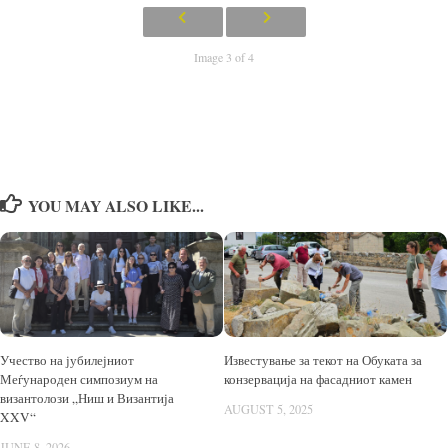
Image 3 of 4
YOU MAY ALSO LIKE...
Учество на јубилејниот
Известување за текот на Обуката за
Меѓународен симпозиум на
конзервација на фасадниот камен
византолози „Ниш и Византија
AUGUST 5, 2025
XXV“
JUNE 8, 2026