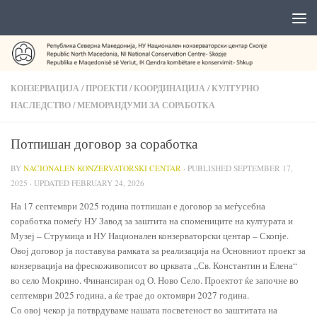
КОНЗЕРВАЦИЈА
/
ПРОЕКТИ
/
КООРДИНАЦИЈА
/
КУЛТУРНО
НАСЛЕДСТВО
/
МЕМОРАНДУМИ ЗА СОРАБОТКА
Потпишан договор за соработка
BY
NACIONALEN KONZERVATORSKI CENTAR
· PUBLISHED
SEPTEMBER 17,
2025
· UPDATED
FEBRUARY 24, 2026
На 17 септември 2025 година потпишан е договор за меѓусебна
соработка помеѓу НУ Завод за заштита на спомениците на културата и
Музеј – Струмица и НУ Национален конзерваторски центар – Скопје.
Овој договор ја поставува рамката за реализација на Основниот проект за
конзервација на фрескоживописот во црквата „Св. Константин и Елена“
во село Мокрино. Финансиран од О. Ново Село. Проектот ќе започне во
септември 2025 година, а ќе трае до октомври 2027 година.
Со овој чекор ја потврдуваме нашата посветеност во заштитата на