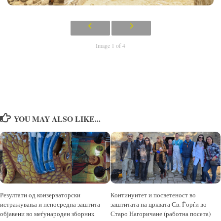
Image 1 of 4
YOU MAY ALSO LIKE...
Резултати од конзерваторски
Континуитет и посветеност во
истражувања и непосредна заштита
заштитата на црквата Св. Ѓорѓи во
објавени во меѓународен зборник
Старо Нагоричане (работна посета)