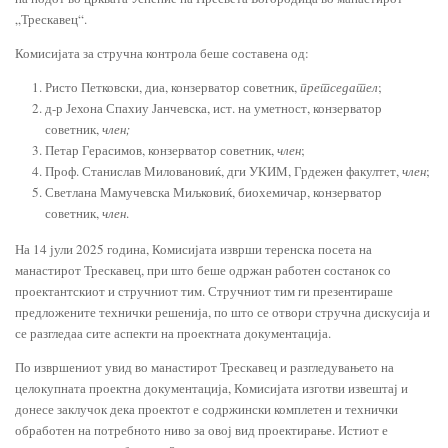
„Трескавец“.
Комисијата за стручна контрола беше составена од:
Ристо Петковски, диа, конзерватор советник,
претседател
;
д-р Јехона Спахиу Јанчевска, ист. на уметност, конзерватор
советник,
член;
Петар Герасимов, конзерватор советник,
член
;
Проф. Станислав Миловановиќ, дги УКИМ, Грдежен факултет,
член
;
Светлана Мамучевска Миљковиќ, биохемичар, конзерватор
советник,
член
.
На 14 јули 2025 година, Комисијата изврши теренска посета на
манастирот Трескавец, при што беше одржан работен состанок со
проектантскиот и стручниот тим. Стручниот тим ги презентираше
предложените технички решенија, по што се отвори стручна дискусија и
се разгледаа сите аспекти на проектната документација.
По извршениот увид во манастирот Трескавец и разгледувањето на
целокупната проектна документација, Комисијата изготви извештај и
донесе заклучок дека проектот е содржински комплетен и технички
обработен на потребното ниво за овој вид проектирање. Истиот е