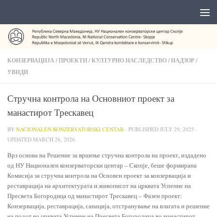
КОНЗЕРВАЦИЈА
/
ПРОЕКТИ
/
КУЛТУРНО НАСЛЕДСТВО
/
НАДЗОР
/
УВИДИ
Стручна контрола на Основниот проект за
манастирот Трескавец
BY
NACIONALEN KONZERVATORSKI CENTAR
· PUBLISHED
JULY 29, 2025
·
UPDATED
MARCH 26, 2026
Врз основа на Решение за вршење стручна контрола на проект, издадено
од НУ Национален конзерваторски центар – Скопје, беше формирана
Комисија за стручна контрола на Основен проект за конзервација и
реставрација на архитектурата и живописот на црквата Успение на
Пресвета Богородица од манастирот Трескавец – Фазен проект:
Конзервација, реставрација, санација, отстранување на влагата и решение
на подот во црквата Успение на Пресвета Богородица во манастирот