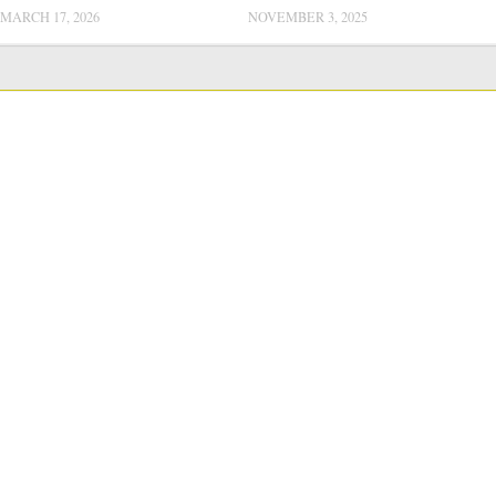
MARCH 17, 2026
NOVEMBER 3, 2025
LANGUAGE SWITCHER
Јавни набавки
Постапки Јавни Набавки
Годишен план за јавни набавки
Годишни извештаи
Извештаи за работењето