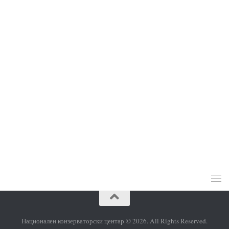
https://vlada.mk
http://kultura.gov.mk
Национален конзерваторски центар © 2026. All Rights Reserved.