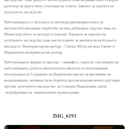
разговор на присутните учесници на темата: Законот за заштита на
културното наследство
Работилницата се збогати и со интердисциплинарен панел за
меѓуинституционална соработка, на која дебатираа стручни лица од
Министерството за култура и туризам, Управата за заштита на
културното наследство, како институциите за заштита на културното
наследсто: Конзерваторски центар – Скопје, Музеј на град Скопје и
Национален конзерваторски центар.
Работилницата заврши со проглас – манифест, односно учесниците на
работилницата донесоа консензуален заклучок за понатамошни
постапувања за Создавање на Национална мрежа за преземање на
координирани активности во борбата против недозволените дејствија
против културното наследство во Северна Македонија, преку
подобрување на националната правна рамка.
IMG_6193