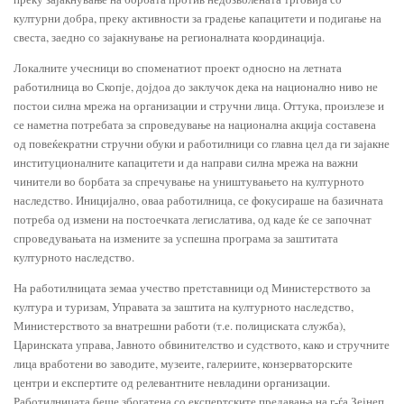
културни добра, преку активности за градење капацитети и подигање на
свеста, заедно со зајакнување на регионалната координација.
Локалните учесници во споменатиот проект односно на летната
работилница во Скопје, дојдоа до заклучок дека на национално ниво не
постои силна мрежа на организации и стручни лица. Оттука, произлезе и
се наметна потребата за спроведување на национална акција составена
од повеќекратни стручни обуки и работилници со главна цел да ги зајакне
институционалните капацитети и да нaправи силна мрежа на важни
чинители во борбата за спречување на уништувањето на културното
наследство. Иницијално, оваа работилница, се фокусираше на базичната
потреба од измени на постоечката легислатива, од каде ќе се започнат
спроведувањата на измените за успешна програма за заштитата
културното наследство.
На работилницата земаа учество претставници од Министерството за
култура и туризам, Управата за заштита на културното наследство,
Министерството за внатрешни работи (т.е. полициската служба),
Царинската управа, Јавното обвинителство и судството, како и стручните
лица вработени во заводите, музеите, галериите, конзерваторските
центри и експертите од релевантните невладини организации.
Работилницата беше збогатена со експертските предавања на г-ѓа Зејнеп