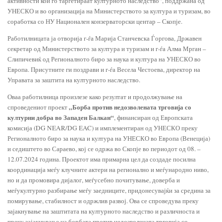
активности кои го таргетираат културното наследство“, поддржана од
УНЕСКО и во организација на Министерството за култура и туризам, во
соработка со НУ Национален конзерваторски центар – Скопје.
Работилницата ја отворија г-ѓа Марија Станчевска Ѓоргова, Државен
секретар од Министерството за култура и туризам и г-ѓа Алма Мрган –
Слипичевиќ од Регионалното биро за наука и култура на УНЕСКО во
Европа. Присутните ги поздрави и г-ѓа Весела Честоева, директор на
Управата за заштита на културното наследство.
Оваа работилница произлезе како резултат и продолжување на
„Борба против недозволената трговија со
спроведениот проект
културни добра во Западен Балкан“
, финансиран од Европската
комисија (DG NEAR/DG EAC) и имплементиран од УНЕСКО преку
Регионалното биро за наука и култура на УНЕСКО во Европа (Венеција)
и седиштето во Сараево, кој се одржа во Скопје во периодот од 08. –
12.07.2024 година. Проектот има примарна цел да создаде посилна
координација меѓу клучните актери на регионално и меѓународно ниво,
но и да промовира дијалог, меѓусебно почитување, доверба и
меѓукултурно разбирање меѓу заедниците, придонесувајќи за средина за
помирување, стабилност и одржлив развој. Ова се спроведува преку
зајакнување на заштитата на културното наследство и различноста и
преку зајакнување на борбата против недозволената трговија со