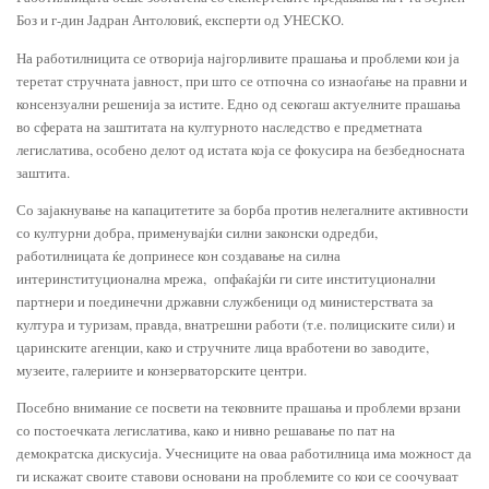
Боз и г-дин Јадран Антоловиќ, експерти од УНЕСКО.
На работилницита се отворија најгорливите прашања и проблеми кои ја
теретат стручната јавност, при што се отпочна со изнаоѓање на правни и
консензуални решенија за истите. Едно од секогаш актуелните прашања
во сферата на заштитата на културното наследство е предметната
легислатива, особено делот од истата која се фокусира на безбедносната
заштита.
Со зајакнување на капацитетите за борба против нелегалните активности
со културни добра, применувајќи силни законски одредби,
работилницата ќе допринесе кон создавање на силна
интеринституционална мрежа, опфаќајќи ги сите институционални
партнери и поединечни државни службеници од министерствата за
култура и туризам, правда, внатрешни работи (т.е. полициските сили) и
царинските агенции, како и стручните лица вработени во заводите,
музеите, галериите и конзерваторските центри.
Посебно внимание се посвети на тековните прашања и проблеми врзани
со постоечката легислатива, како и нивно решавање по пат на
демократска дискусија. Учесниците на оваа работилница има можност да
ги искажат своите ставови основани на проблемите со кои се соочуваат