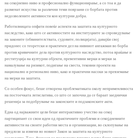
на секојневно ниво и професионално функционирање, а со тоа и да
разменат искуства за различни теми поврзани со борбата против
недозволените активности кон културни добра.
Работилницата опфати повеќе аспекти на заштита на културното
наследство, како што се активностите на институциите за спроведување
на законите (обвинителствата, судовите, полицијата), давајќи свој
придонес со теоретски и практичен дел на нивниот ангажман во борба
против кривичните дела против културното наследство, потоа враќање и
реституција на културни објекти, превентивни мерки и мерки за
намалување на ризикот, подигање на свеста, тековни проекти на
национално и регионално ниво, како и практични насоки за превземање
на мерки на заштита.
Со особен фокус, беше отворена проблематиката околу неприменливоста
на постоечката легислатива, со што се започна да се бараат заеднички
решенија за подобрување на законските и подзаконските акти.
Една од најважните цели беше интерактивно учество на секој
партиципант со свои идеи од практичните проблеми и секојдневните
активности на своите работни места и органиизации, во склопување на
предлози за измени во новиот Закон за заштита на културното
наследство. Така, фокусот на последната тематка рамка беше отворен