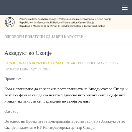
ОДГОВОРИ ПОДАТОЦИ ОД ЈАВЕН КАРАКТЕР
Аквадукт во Скопје
BY
NACIONALEN KONZERVATORSKI CENTAR
· PUBLISHED
MAY 2, 2021
·
UPDATED
FEBRUARY 24, 2023
Прашање:
Кога е планирано да се започне реставрацијата на Аквадуктот во Скопје и
во колку фази ќе се одвива истата? Односно што опфаќа секоја од фазите
и какви активности се предвидени во секоја од нив?
Одговор:
Во однос на Проектите за конзервација и реставрација на Аквадуктот во
Скопје, надлежен е НУ Конзерваторски центар Скопје.