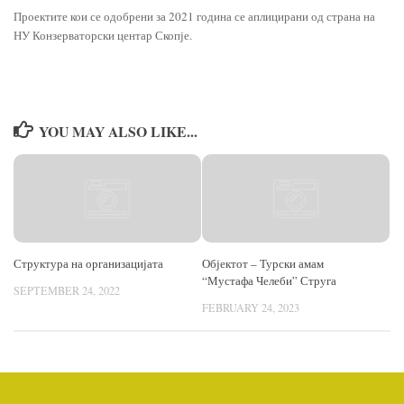
Проектите кои се одобрени за 2021 година се аплицирани од страна на
НУ Конзерваторски центар Скопје.
YOU MAY ALSO LIKE...
Структура на организацијата
Објектот – Турски амам
“Мустафа Челеби” Струга
SEPTEMBER 24, 2022
FEBRUARY 24, 2023