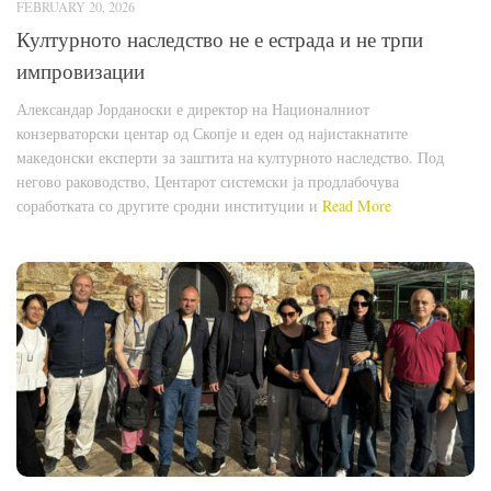
FEBRUARY 20, 2026
Културното наследство не е естрада и не трпи
импровизации
Александар Јорданоски е директор на Националниот
конзерваторски центар од Скопје и еден од најистакнатите
македонски експерти за заштита на културното наследство. Под
негово раководство, Центарот системски ја продлабочува
соработката со другите сродни институции и
Read More