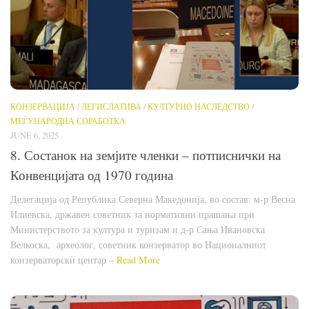
КОНЗЕРВАЦИЈА
/
ЛЕГИСЛАТИВА
/
КУЛТУРНО НАСЛЕДСТВО
/
МЕЃУНАРОДНА СОРАБОТКА
JUNE 6, 2025
8. Состанок на земјите членки – потписнички на
Конвенцијата од 1970 година
Делегација од Република Северна Македонија, во состав: м-р Весна
Илиевска, државен советник за нормативни прашања при
Министерството за култура и туризам и д-р Сања Ивановска
Велкоска, археолог, советник конзерватор во Националниот
конзерваторски центар –
Read More