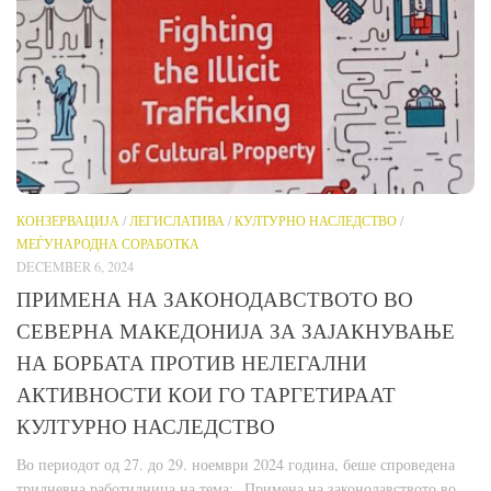
КОНЗЕРВАЦИЈА
/
ЛЕГИСЛАТИВА
/
КУЛТУРНО НАСЛЕДСТВО
/
МЕЃУНАРОДНА СОРАБОТКА
DECEMBER 6, 2024
ПРИМЕНА НА ЗАКОНОДАВСТВОТО ВО
СЕВЕРНА МАКЕДОНИЈА ЗА ЗАЈАКНУВАЊЕ
НА БОРБАТА ПРОТИВ НЕЛЕГАЛНИ
АКТИВНОСТИ КОИ ГО ТАРГЕТИРААТ
КУЛТУРНО НАСЛЕДСТВО
Во периодот од 27. до 29. ноември 2024 година, беше спроведена
тридневна работилница на тема: „Примена на законодавството во