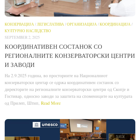
КОНЗЕРВАЦИЈА
/
ЛЕГИСЛАТИВА
/
ОРГАНИЗАЦИЈА
/
КООРДИНАЦИЈА
/
КУЛТУРНО НАСЛЕДСТВО
SEPTEMBER 2, 2025
КООРДИНАТИВЕН СОСТАНОК СО
РЕГИОНАЛНИТЕ КОНЗЕРВАТОРСКИ ЦЕНТРИ
И ЗАВОДИ
На 2.9.2025 година, во просториите на Националниот
конзерваторски центар се одржа координативен состанок со
директорите на регионалните конзерваторски центри од Скопје и
Гостивар, односно заводи за заштита на спомениците на културата
од Прилеп, Штип,
Read More