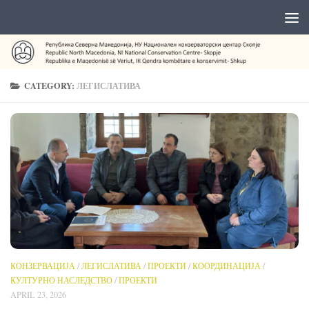
CATEGORY:
ЛЕГИСЛАТИВА
КОНЗЕРВАЦИЈА
/
ЛЕГИСЛАТИВА
/
ПРОЕКТИ
/
КООРДИНАЦИЈА
/
КУЛТУРНО НАСЛЕДСТВО
/
ПРОЕКТИ
APRIL 23, 2026