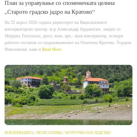
План за управување со споменичката целина
„Старото градско јадро на Кратово“
На 22 април 2026 година директорот на Националниот
конзерваторски центар, м-р Александар Јорданоски, заедно со
Мирјана Топузоска, дипл. инж. арх.- виш конзерватор, оствари
работен состанок со градоначалникот на Општина Кратово, Тодорче
Николовски, како и
Read More
КОНЗЕРВАЦИЈА
/
ЛЕГИСЛАТИВА
/
КУЛТУРНО НАСЛЕДСТВО