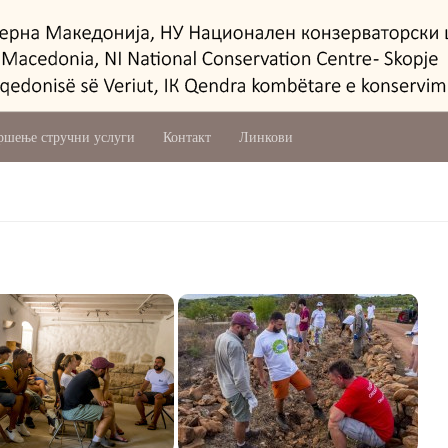
ршење стручни услуги
Контакт
Линкови