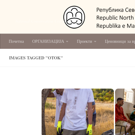
National Conservation Centre - Skopje
Почетна
ОРГАНИЗАЦИЈА
Проекти
Ценовници за в
IMAGES TAGGED "OTOK"