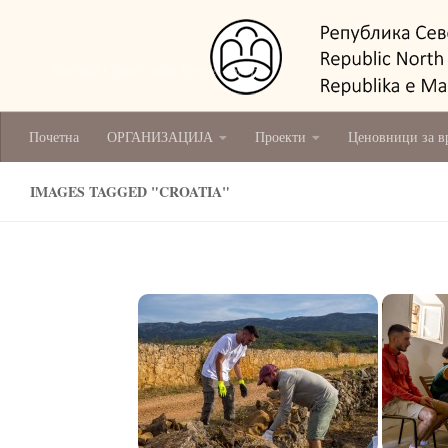
National Conservation Centre - Skopje
Почетна
ОРГАНИЗАЦИЈА
Проекти
Ценовници за в
IMAGES TAGGED "CROATIA"