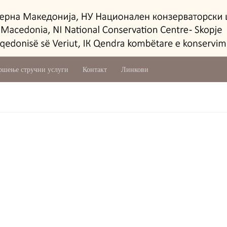
ршење стручни услуги
Контакт
Линкови