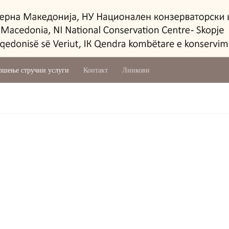
ршење стручни услуги
Контакт
Линкови