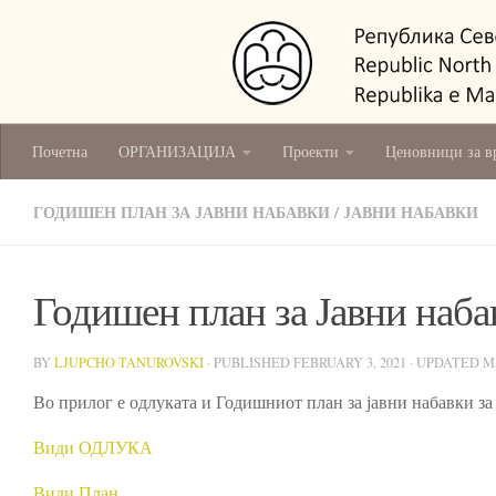
National Conservation Centre - Skopje
Почетна
ОРГАНИЗАЦИЈА
Проекти
Ценовници за в
ГОДИШЕН ПЛАН ЗА ЈАВНИ НАБАВКИ
/
ЈАВНИ НАБАВКИ
Годишен план за Јавни наба
BY
LJUPCHO TANUROVSKI
· PUBLISHED
FEBRUARY 3, 2021
· UPDATED
M
Во прилог е одлуката и Годишниот план за јавни набавки за
Види ОДЛУКА
Види План