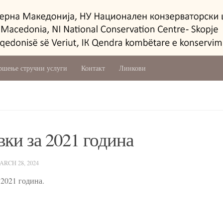
ршење стручни услуги
Контакт
Линкови
вки за 2021 година
ARCH 28, 2024
 2021 година.