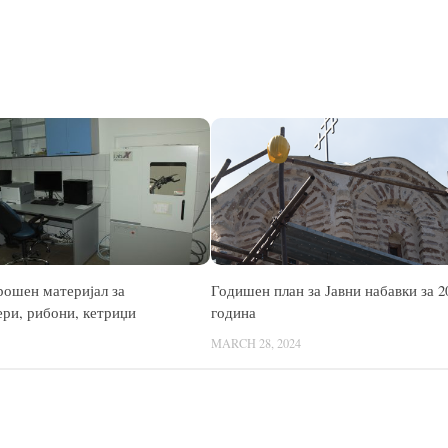
рошен материјал за
Годишен план за Јавни набавки за 2
ери, рибони, кетриџи
година
MARCH 28, 2024