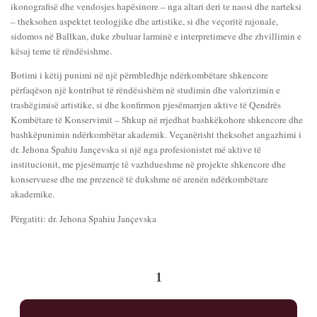
ikonografisë dhe vendosjes hapësinore – nga altari deri te naosi dhe narteksi
– theksohen aspektet teologjike dhe artistike, si dhe veçoritë rajonale,
sidomos në Ballkan, duke zbuluar larminë e interpretimeve dhe zhvillimin e
kësaj teme të rëndësishme.
Botimi i këtij punimi në një përmbledhje ndërkombëtare shkencore
përfaqëson një kontribut të rëndësishëm në studimin dhe valorizimin e
trashëgimisë artistike, si dhe konfirmon pjesëmarrjen aktive të Qendrës
Kombëtare të Konservimit – Shkup në rrjedhat bashkëkohore shkencore dhe
bashkëpunimin ndërkombëtar akademik. Veçanërisht theksohet angazhimi i
dr. Jehona Spahiu Jançevska si një nga profesionistet më aktive të
institucionit, me pjesëmarrje të vazhdueshme në projekte shkencore dhe
konservuese dhe me prezencë të dukshme në arenën ndërkombëtare
akademike.
Përgatiti: dr. Jehona Spahiu Jançevska
1