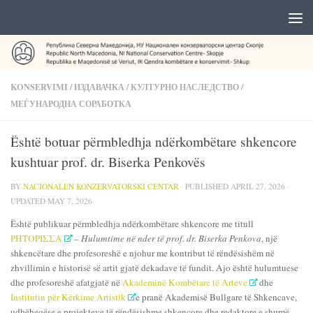
KONSERVIMI
/
ИЗДАВАЧКА
/
КУЛТУРНО НАСЛЕДСТВО
/
МЕЃУНАРОДНА СОРАБОТКА
Është botuar përmbledhja ndërkombëtare shkencore
kushtuar prof. dr. Biserka Penkovës
BY
NACIONALEN KONZERVATORSKI CENTAR
· PUBLISHED
APRIL 27, 2026
·
UPDATED
MAY 7, 2026
Është publikuar përmbledhja ndërkombëtare shkencore me titull
ΡΗΤΟΡΙΣΣΑ
– Hulumtime në nder të prof. dr. Biserka Penkova
, një
shkencëtare dhe profesoreshë e njohur me kontribut të rëndësishëm në
zhvillimin e historisë së artit gjatë dekadave të fundit. Ajo është hulumtuese
dhe profesoreshë afatgjatë në
Akademinë Kombëtare të Arteve
dhe
Institutin për Kërkime Artistik
e pranë Akademisë Bullgare të Shkencave,
udhëheqëse e projekteve të rëndësishme shkencore dhe redaktore e shumë