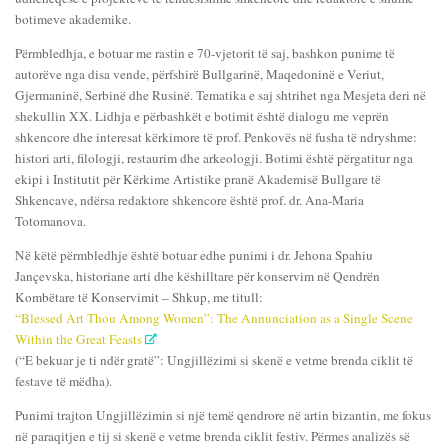
botimeve akademike.
Përmbledhja, e botuar me rastin e 70-vjetorit të saj, bashkon punime të
autorëve nga disa vende, përfshirë Bullgarinë, Maqedoninë e Veriut,
Gjermaninë, Serbinë dhe Rusinë. Tematika e saj shtrihet nga Mesjeta deri në
shekullin XX. Lidhja e përbashkët e botimit është dialogu me veprën
shkencore dhe interesat kërkimore të prof. Penkovës në fusha të ndryshme:
histori arti, filologji, restaurim dhe arkeologji. Botimi është përgatitur nga
ekipi i Institutit për Kërkime Artistike pranë Akademisë Bullgare të
Shkencave, ndërsa redaktore shkencore është prof. dr. Ana-Maria
Totomanova.
Në këtë përmbledhje është botuar edhe punimi i dr. Jehona Spahiu
Jançevska, historiane arti dhe këshilltare për konservim në Qendrën
Kombëtare të Konservimit – Shkup, me titull:
“Blessed Art Thou Among Women”: The Annunciation as a Single Scene
Within the Great Feasts
(“E bekuar je ti ndër gratë”: Ungjillëzimi si skenë e vetme brenda ciklit të
festave të mëdha).
Punimi trajton Ungjillëzimin si një temë qendrore në artin bizantin, me fokus
në paraqitjen e tij si skenë e vetme brenda ciklit festiv. Përmes analizës së