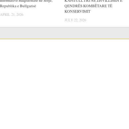
Informative maqedonase në Sofje,
KAPITULL I RI NË ZHVILLIMIN E
Republika e Bullgarisë
QENDRËS KOMBËTARE TË
KONSERVIMIT
APRIL 21, 2026
JULY 22, 2026
LANGUAGE SWITCHER
Blerjet publike
Procedurat e Prokurimit Publik
Годишен план за јавни набавки