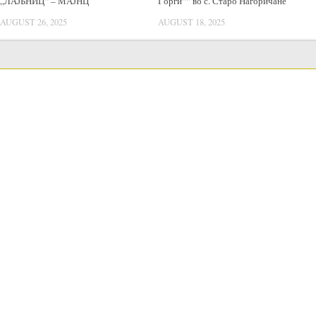
„ЛАЈБНИЦ“ – МАЈНЦ
Ѓорѓи““ во с. Старо Нагоричане
AUGUST 26, 2025
AUGUST 18, 2025
LANGUAGE SWITCHER
Public acquisitions
Public Procurement Procedures
Годишен план за јавни набавки
Annual reports