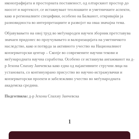
иконографијата и просторната поставеност, од олтарскиот простор до
наосот и нартексот, се истакнуваат теолошките и уметничките аспекти,
како и регионалните специфики, особено на Балканот, откривајќи ја
разновидноста во интерпретациите и развојот на оваа значајна тема.
Објавувањето на овој труд во меѓународен научен зборник претставува
значаен придонес во проучувањето и валоризацијата на уметничкото
наследство, како и потврда за активното учество на Националниот
конзерваторски центар – Скопје во современите научни текови и
меѓународната научна соработка. Особено се истакнува ангажманот на д-
р Јехона Спахиу Јанчевска како една од најактивните стручни лица на
установата, со континуирано присуство во научно-истражувачки и
конзерваторски проекти и забележливо учество во меѓународната
академска средина.
Подготвила:
д-р Јехона Спахиу Јанчевска
1