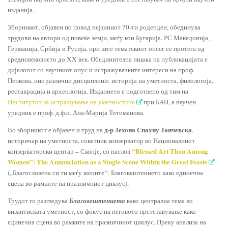
изданија.
Зборникот, објавен по повод нејзиниот 70-ти роденден, обединува
трудови на автори од повеќе земји, меѓу кои Бугарија, РС Македонија,
Германија, Србија и Русија, при што тематскиот опсег се протега од
средновековието до XX век. Обединителна нишка на публикацијата е
дијалогот со научниот опус и истражувачките интереси на проф.
Пенкова, низ различни дисциплини: историја на уметноста, филологија,
реставрација и археологија. Изданието е подготвено од тим на
Институтот за истражување на уметностите
при БАН, а научен
уредник е проф. д.ф.н. Ана-Марија Тотоманова.
д-р
Јехона Спахиу Јанчевска
Во зборникот е објавен и труд на
,
историчар на уметноста, советник конзерватор во Националниот
“Blessed Art Thou Among
конзерваторски центар – Скопје, со наслов
Women”: The Annunciation as a Single Scene Within the Great Feasts
(„Благословена си ти меѓу жените“: Благовештението како единечна
сцена во рамките на празничниот циклус).
Трудот го разгледува
Благовештението
како централна тема во
византиската уметност, со фокус на неговото претставување како
единечна сцена во рамките на празничниот циклус. Преку анализа на