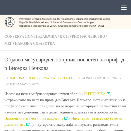
CONSERVATION
/
ИЗДАВАЧКА
/
КУЛТУРНО НАСЛЕДСТВО
/
МЕЃУНАРОДНА СОРАБОТКА
Објавен меѓународен зборник посветен на проф. д-
р Бисерка Пенкова
BY
NACIONALEN KONZERVATORSKI CENTAR
· PUBLISHED
APRIL 27, 2026
·
UPDATED
MAY 7, 2026
Излезе од печат меѓународниот научен зборник
ΡΗΤΟΡΙΣΣΑ
,
проф. д-р Бисерка Пенкова
истражувања во чест на
, истакнат научник и
професор со значаен придонес во развојот на историјата на уметноста во
изминатите децении. Таа е долгогодишен истражувач и професор на
Националната уметничка академија
и
Институтот за истражување на
уметностите
при Бугарската академија на науките, раководител на
значајни научни проекти, како и уредник и составувач на бројни научни