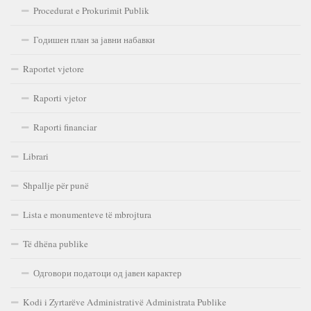
Procedurat e Prokurimit Publik
Годишен план за јавни набавки
Raportet vjetore
Raporti vjetor
Raporti financiar
Librari
Shpallje për punë
Lista e monumenteve të mbrojtura
Të dhëna publike
Одговори податоци од јавен карактер
Kodi i Zyrtarëve Administrativë Administrata Publike