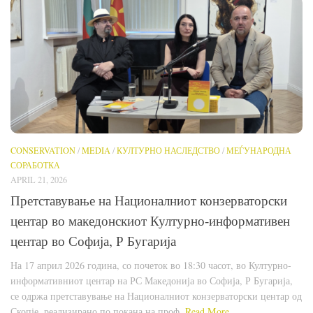
CONSERVATION
/
MEDIA
/
КУЛТУРНО НАСЛЕДСТВО
/
МЕЃУНАРОДНА
СОРАБОТКА
APRIL 21, 2026
Претставување на Националниот конзерваторски
центар во македонскиот Културно-информативен
центар во Софија, Р Бугарија
На 17 април 2026 година, со почеток во 18:30 часот, во Културно-
информативниот центар на РС Македонија во Софија, Р Бугарија,
се одржа претставување на Националниот конзерваторски центар од
Скопје, реализирано по покана на проф.
Read More