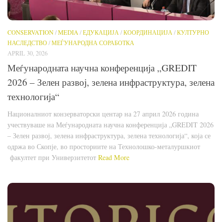
CONSERVATION
/
MEDIA
/
ЕДУКАЦИЈА
/
КООРДИНАЦИЈА
/
КУЛТУРНО
НАСЛЕДСТВО
/
МЕЃУНАРОДНА СОРАБОТКА
APRIL 30, 2026
Меѓународната научна конференција „GREDIT
2026 – Зелен развој, зелена инфраструктура, зелена
технологија“
Националниот конзерваторски центар на 27 април 2026 година
учествуваше на Меѓународната научна конференција „GREDIT 2026
– Зелен развој, зелена инфраструктура, зелена технологија“, која се
одржа во Скопје, во просториите на Технолошко-металуршкиот
факултет при Универзитетот
Read More