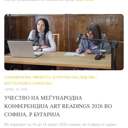
CONSERVATION
/
PROJECTS
/
КУЛТУРНО НАСЛЕДСТВО
/
МЕЃУНАРОДНА СОРАБОТКА
APRIL 19, 2026
УЧЕСТВО НА МЕЃУНАРОДНА
КОНФЕРЕНЦИЈА ART READINGS 2026 ВО
СОФИЈА, Р БУГАРИЈА
Во периодот од 16 до 18 април 2026 година, во Софија се одржа