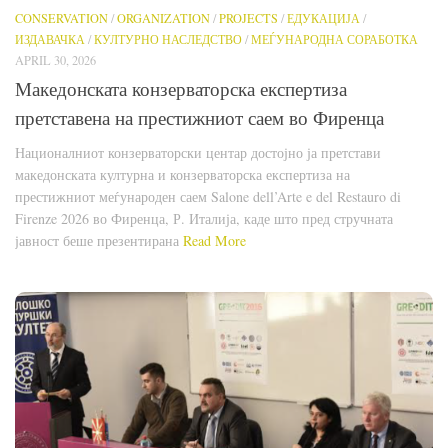
CONSERVATION
/
ORGANIZATION
/
PROJECTS
/
ЕДУКАЦИЈА
/
ИЗДАВАЧКА
/
КУЛТУРНО НАСЛЕДСТВО
/
МЕЃУНАРОДНА СОРАБОТКА
APRIL 30, 2026
Македонската конзерваторска експертиза
претставена на престижниот саем во Фиренца
Националниот конзерваторски центар достојно ја претстави
македонската културна и конзерваторска експертиза на
престижниот меѓународен саем Salone dell’Arte e del Restauro di
Firenze 2026 во Фиренца, Р. Италија, каде што пред стручната
јавност беше презентирана
Read More