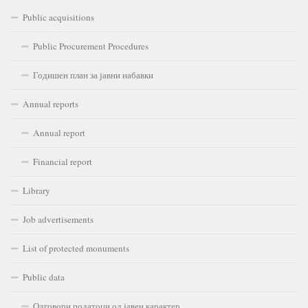
Public acquisitions
Public Procurement Procedures
Годишен план за јавни набавки
Annual reports
Annual report
Financial report
Library
Job advertisements
List of protected monuments
Public data
Одговори податоци од јавен карактер