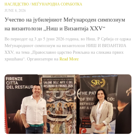
НАСЛЕДСТВО
/
МЕЃУНАРОДНА СОРАБОТКА
JUNE 8, 2026
Учество на јубилејниот Меѓународен симпозиум
на византолози „Ниш и Византија XXV“
Во периодот од 3 до 5 јуни 2026 година, во Ниш, Р Србија се одржа
Меѓународниот симпозиум на византолози НИШ И ВИЗАНТИЈА
XXV, на тема „Православно царство Римљана на сликама првих
хришћана“. Организатори на
Read More