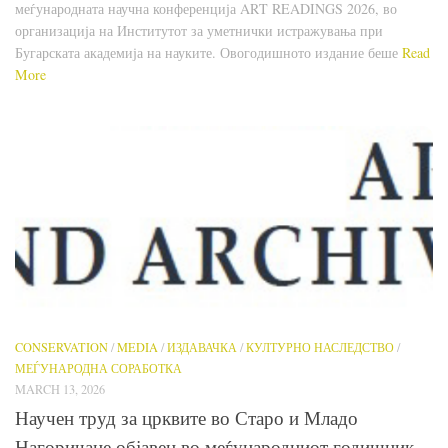
меѓународната научна конференција ART READINGS 2026, во
организација на Институтот за уметнички истражувања при
Бугарската академија на науките. Овогодишното издание беше
Read
More
CONSERVATION
/
MEDIA
/
ИЗДАВАЧКА
/
КУЛТУРНО НАСЛЕДСТВО
/
МЕЃУНАРОДНА СОРАБОТКА
MARCH 13, 2026
Научен труд за црквите во Старо и Младо
Нагоричане објавен во меѓународниот годишник