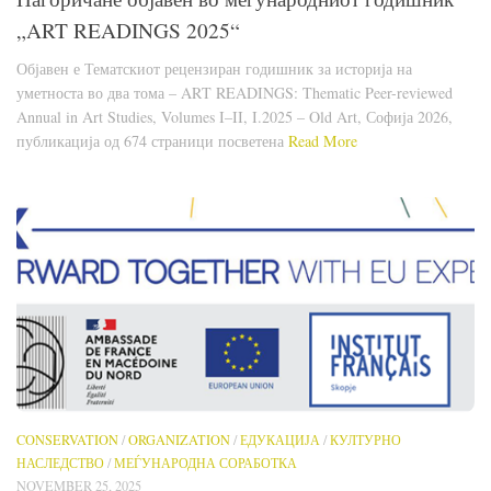
„ART READINGS 2025“
Објавен е Тематскиот рецензиран годишник за историја на
уметноста во два тома – ART READINGS: Thematic Peer-reviewed
Annual in Art Studies, Volumes I–II, I.2025 – Old Art, Софија 2026,
публикација од 674 страници посветена
Read More
CONSERVATION
/
ORGANIZATION
/
ЕДУКАЦИЈА
/
КУЛТУРНО
НАСЛЕДСТВО
/
МЕЃУНАРОДНА СОРАБОТКА
NOVEMBER 25, 2025