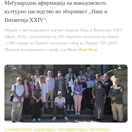
Меѓународна афирмација на македонското
културно наследство во зборникот „Ниш и
Византија XXIV“
Објавен е меѓународниот научен зборник Ниш и Византија XXIV
(Ниш, 2026), публикација од 580 страници посветена на темата
„1700 години по Првиот вселенски собор во Никеја: 325–2025“.
Уредник на изданието е проф. д-р Миша
Read More
CONSERVATION
/
ЕДУКАЦИЈА
/
КООРДИНАЦИЈА
/
КУЛТУРНО