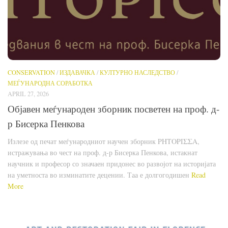
CONSERVATION
/
ИЗДАВАЧКА
/
КУЛТУРНО НАСЛЕДСТВО
/
МЕЃУНАРОДНА СОРАБОТКА
APRIL 27, 2026
Објавен меѓународен зборник посветен на проф. д-
р Бисерка Пенкова
Излезе од печат меѓународниот научен зборник ΡΗΤΟΡΙΣΣΑ,
истражувања во чест на проф. д-р Бисерка Пенкова, истакнат
научник и професор со значаен придонес во развојот на историјата
на уметноста во изминатите децении. Таа е долгогодишен
Read
More