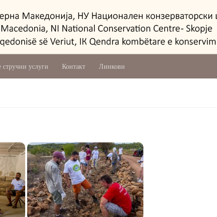
 стручни услуги
Контакт
Линкови