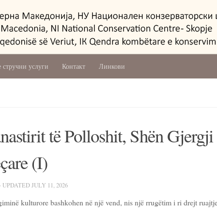
 стручни услуги
Контакт
Линкови
nastirit të Polloshit, Shën Gjergji
çare (I)
· UPDATED
JULY 11, 2026
minë kulturore bashkohen në një vend, nis një rrugëtim i ri drejt ruajtje