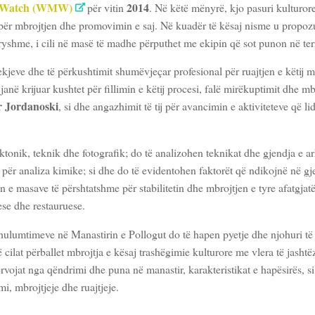
 Watch (WMW)
2014
për vitin
. Në këtë mënyrë, kjo pasuri kulturor
 për mbrojtjen dhe promovimin e saj. Në kuadër të kësaj nisme u propoz
dryshme, i cili në masë të madhe përputhet me ekipin që sot punon në ter
ekjeve dhe të përkushtimit shumëvjeçar profesional për ruajtjen e këtij
anë krijuar kushtet për fillimin e këtij procesi, falë mirëkuptimit dhe mb
r Jordanoski
, si dhe angazhimit të tij për avancimin e aktiviteteve që l
tonik, teknik dhe fotografik; do të analizohen teknikat dhe gjendja e ar
për analiza kimike; si dhe do të evidentohen faktorët që ndikojnë në g
 e masave të përshtatshme për stabilitetin dhe mbrojtjen e tyre afatgjatë
se dhe restauruese.
 hulumtimeve në Manastirin e Pollogut do të hapen pyetje dhe njohuri të 
ë cilat përballet mbrojtja e kësaj trashëgimie kulturore me vlera të jash
ojat nga qëndrimi dhe puna në manastir, karakteristikat e hapësirës, si
i, mbrojtjeje dhe ruajtjeje.