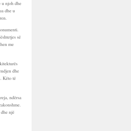
e u njoh dhe
ua dhe u
ren.
 monumenti.
ështetjes së
idhen me
kitekturës
jendjen dhe
. Këto të
reja, ndërsa
tëzakonshme.
 dhe një