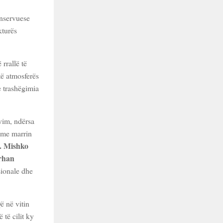
onservuese
kturës
rrallë të
të atmosferës
he trashëgimia
rvim, ndërsa
time marrin
. Mishko
rhan
sionale dhe
ë në vitin
lë të cilit ky