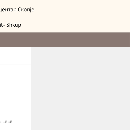
 –
s së së