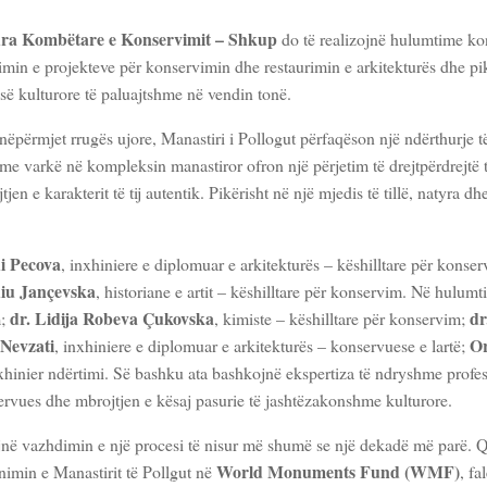
ra Kombëtare e Konservimit – Shkup
do të realizojnë hulumtime k
timin e projekteve për konservimin dhe restaurimin e arkitekturës dhe pi
së kulturore të paluajtshme në vendin tonë.
ëpërmjet rrugës ujore, Manastiri i Pollogut përfaqëson një ndërthurje të 
ja me varkë në kompleksin manastiror ofron një përjetim të drejtpërdrejtë 
tjen e karakterit të tij autentik. Pikërisht në një mjedis të tillë, natyra d
i Pecova
, inxhiniere e diplomuar e arkitekturës – këshilltare për konse
iu Jançevska
, historiane e artit – këshilltare për konservim. Në hulum
dr. Lidija Robeva Çukovska
dr
m;
, kimiste – këshilltare për konservim;
 Nevzati
O
, inxhiniere e diplomuar e arkitekturës – konservuese e lartë;
nxhinier ndërtimi. Së bashku ata bashkojnë ekspertiza të ndryshme profe
rvues dhe mbrojtjen e kësaj pasurie të jashtëzakonshme kulturore.
jnë vazhdimin e një procesi të nisur më shumë se një dekadë më parë. Q
World Monuments Fund (WMF)
nimin e Manastirit të Pollgut në
, fa