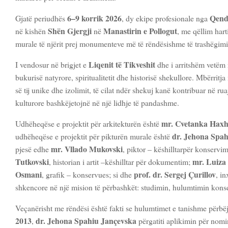
6–9 korrik 2026
Qend
Gjatë periudhës
, dy ekipe profesionale nga
Shën Gjergji
Manastirin e Pollogut
në kishën
në
, me qëllim har
murale të njërit prej monumenteve më të rëndësishme të trashëgimi
Liqenit të Tikveshit
I vendosur në brigjet e
dhe i arritshëm vetëm n
bukurisë natyrore, spiritualitetit dhe historisë shekullore. Mbërrit
së tij unike dhe izolimit, të cilat ndër shekuj kanë kontribuar në ruaj
kulturore bashkëjetojnë në një lidhje të pandashme.
mr. Cvetanka Haxh
Udhëheqëse e projektit për arkitekturën është
dr. Jehona Spah
udhëheqëse e projektit për pikturën murale është
mr. Vllado Mukovski
pjesë edhe
, piktor – këshilltarpër konservi
Tutkovski
mr. Luiza
, historian i artit –këshilltar për dokumentim;
Osmani
prof. dr. Sergej Çurillov
, grafik – konservues; si dhe
, i
shkencore në një mision të përbashkët: studimin, hulumtimin konse
Veçanërisht me rëndësi është fakti se hulumtimet e tanishme përbë
2013
dr. Jehona Spahiu Jançevska
,
përgatiti aplikimin për nomi