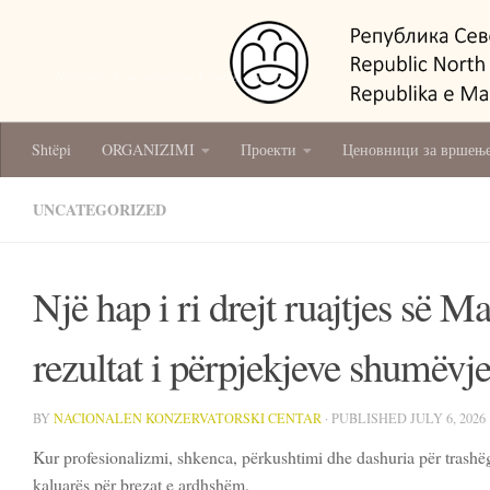
National Conservation Centre - Skopje
Shtëpi
ORGANIZIMI
Проекти
Ценовници за вршење
UNCATEGORIZED
Një hap i ri drejt ruajtjes së Ma
rezultat i përpjekjeve shumëvje
BY
NACIONALEN KONZERVATORSKI CENTAR
· PUBLISHED
JULY 6, 2026
Kur profesionalizmi, shkenca, përkushtimi dhe dashuria për trashëgi
kaluarës për brezat e ardhshëm.