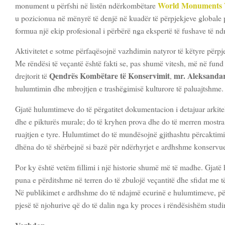
World Monuments
monument u përfshi në listën ndërkombëtare
u pozicionua në mënyrë të denjë në kuadër të përpjekjeve globale
formua një ekip profesional i përbërë nga ekspertë të fushave të n
Aktivitetet e sotme përfaqësojnë vazhdimin natyror të këtyre përpj
Me rëndësi të veçantë është fakti se, pas shumë vitesh, më në fund j
Qendrës Kombëtare të Konservimit
mr. Aleksanda
drejtorit të
,
hulumtimin dhe mbrojtjen e trashëgimisë kulturore të paluajtshme.
Gjatë hulumtimeve do të përgatitet dokumentacion i detajuar arkitek
dhe e pikturës murale; do të kryhen prova dhe do të merren mostra 
ruajtjen e tyre. Hulumtimet do të mundësojnë gjithashtu përcaktimin
dhëna do të shërbejnë si bazë për ndërhyrjet e ardhshme konservue
Por ky është vetëm fillimi i një historie shumë më të madhe. Gjatë
puna e përditshme në terren do të zbulojë veçantitë dhe sfidat me t
Në publikimet e ardhshme do të ndajmë ecurinë e hulumtimeve, përv
pjesë të njohurive që do të dalin nga ky proces i rëndësishëm studim