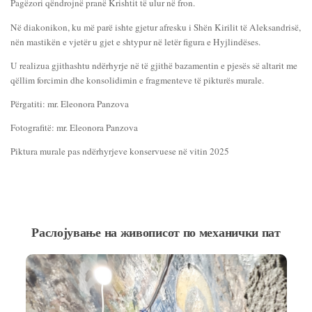
Pagëzori qëndrojnë pranë Krishtit të ulur në fron.
Në diakonikon, ku më parë ishte gjetur afresku i Shën Kirilit të Aleksandrisë,
nën mastikën e vjetër u gjet e shtypur në letër figura e Hyjlindëses.
U realizua gjithashtu ndërhyrje në të gjithë bazamentin e pjesës së altarit me
qëllim forcimin dhe konsolidimin e fragmenteve të pikturës murale.
Përgatiti: mr. Eleonora Panzova
Fotografitë: mr. Eleonora Panzova
Piktura murale pas ndërhyrjeve konservuese në vitin 2025
Раслојување на живописот по механички пат