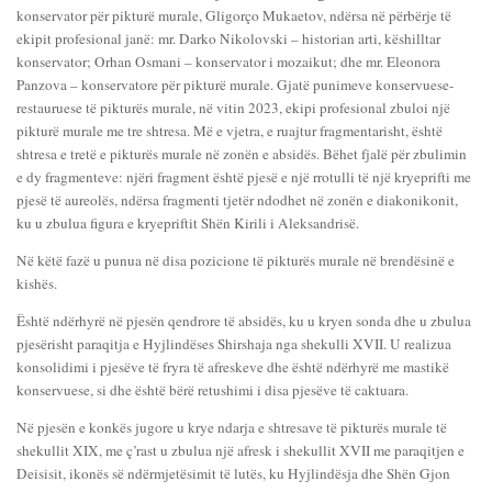
konservator për pikturë murale, Gligorço Mukaetov, ndërsa në përbërje të
ekipit profesional janë: mr. Darko Nikolovski – historian arti, këshilltar
konservator; Orhan Osmani – konservator i mozaikut; dhe mr. Eleonora
Panzova – konservatore për pikturë murale. Gjatë punimeve konservuese-
restauruese të pikturës murale, në vitin 2023, ekipi profesional zbuloi një
pikturë murale me tre shtresa. Më e vjetra, e ruajtur fragmentarisht, është
shtresa e tretë e pikturës murale në zonën e absidës. Bëhet fjalë për zbulimin
e dy fragmenteve: njëri fragment është pjesë e një rrotulli të një kryeprifti me
pjesë të aureolës, ndërsa fragmenti tjetër ndodhet në zonën e diakonikonit,
ku u zbulua figura e kryepriftit Shën Kirili i Aleksandrisë.
Në këtë fazë u punua në disa pozicione të pikturës murale në brendësinë e
kishës.
Është ndërhyrë në pjesën qendrore të absidës, ku u kryen sonda dhe u zbulua
pjesërisht paraqitja e Hyjlindëses Shirshaja nga shekulli XVII. U realizua
konsolidimi i pjesëve të fryra të afreskeve dhe është ndërhyrë me mastikë
konservuese, si dhe është bërë retushimi i disa pjesëve të caktuara.
Në pjesën e konkës jugore u krye ndarja e shtresave të pikturës murale të
shekullit XIX, me ç’rast u zbulua një afresk i shekullit XVII me paraqitjen e
Deisisit, ikonës së ndërmjetësimit të lutës, ku Hyjlindësja dhe Shën Gjon