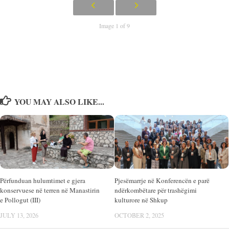
Image 1 of 9
YOU MAY ALSO LIKE...
Përfunduan hulumtimet e gjera
Pjesëmarrje në Konferencën e parë
konservuese në terren në Manastirin
ndërkombëtare për trashëgimi
e Pollogut (III)
kulturore në Shkup
JULY 13, 2026
OCTOBER 2, 2025