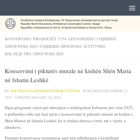
KONSERVIMI
/
PROJEKTET
/
UNCATEGORIZED
/
ГОДИШНА
АПРОГРАМА 2025
/
ГОДИШНА ПРОГРАМА
/
КУЛТУРНО
НАСЛЕДСТВО
/
ПРОГРАМА 2025
Konservimi i pikturës murale në kishën Shën Maria
në fshatin Leshkë
BY
NACIONALEN KONZERVATORSKI CENTAR
· PUBLISHED
DECEMBER 12,
2025
· UPDATED
JANUARY 28, 2026
Sipas programit vjetor për mbrojtjen e trashëgimisë kulturore për vitin 2025,
u përfundua edhe një fazë tjetër e konservimit të pikturës murale në kishën e
Shën Marisë në fshatin Leshkë, ku u zbulua shtresa e tretë, më e vjetra, e
afreskeve.
Punimet konservuese-restauruese janë nën udhëheqjen e këshilltarit