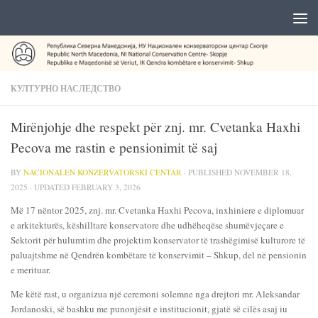
КУЛТУРНО НАСЛЕДСТВО
Mirënjohje dhe respekt për znj. mr. Cvetanka Haxhi
Pecova me rastin e pensionimit të saj
BY
NACIONALEN KONZERVATORSKI CENTAR
· PUBLISHED
NOVEMBER 18,
2025
· UPDATED
FEBRUARY 3, 2026
Më 17 nëntor 2025, znj. mr. Cvetanka Haxhi Pecova, inxhiniere e diplomuar
e arkitekturës, këshilltare konservatore dhe udhëheqëse shumëvjeçare e
Sektorit për hulumtim dhe projektim konservator të trashëgimisë kulturore të
paluajtshme në Qendrën kombëtare të konservimit – Shkup, del në pensionin
e merituar.
Me këtë rast, u organizua një ceremoni solemne nga drejtori mr. Aleksandar
Jordanoski, së bashku me punonjësit e institucionit, gjatë së cilës asaj iu