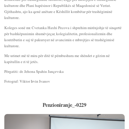
kulturore dhe Plani hapësinor i Republikës së Maqedonisë së Veriut.
Gjithashtu, ajo ka qenë anëtare e Këshillit kombëtar për trashëgiminë
kulturore.
Koleges sonë mr. Cvetanka Haxhi Pecova i shprehim mirënjohje të sinqertë
për bashkëpunimin shumëvjeçar, kolegialitetin, profesionalizmin dhe
kontributin e saj të pakursyer në avancimin e mbrojtjes së trashëgimisë
kulturore.
Me urimet më të mira për ditë të pëmbushura me shëndet e gëzim në
kapitullin e ri të jetës.
Përgatiti: dr. Jehona Spahiu Jançevska
Fotograf: Viktor Irvin Ivanov
Penzioniranje_-0229