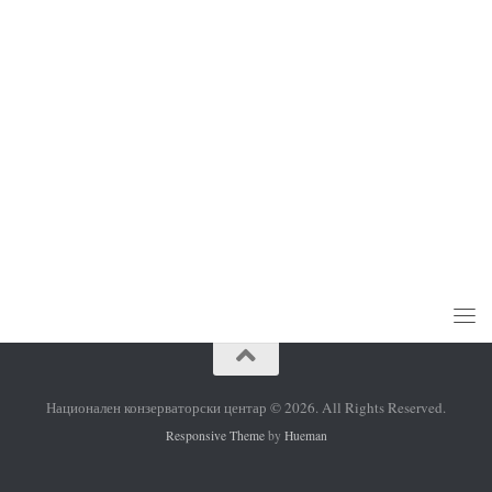
https://vlada.mk
http://kultura.gov.mk
Национален конзерваторски центар © 2026. All Rights Reserved.
Responsive Theme
by
Hueman