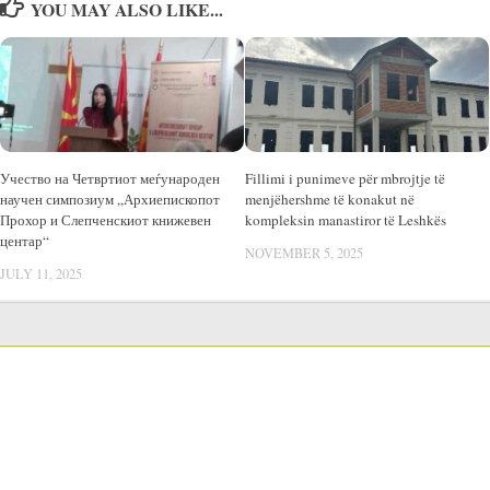
YOU MAY ALSO LIKE...
Учество на Четвртиот меѓународен
Fillimi i punimeve për mbrojtje të
научен симпозиум „Архиепископот
menjëhershme të konakut në
Прохор и Слепченскиот книжевен
kompleksin manastiror të Leshkës
центар“
NOVEMBER 5, 2025
JULY 11, 2025
LANGUAGE SWITCHER