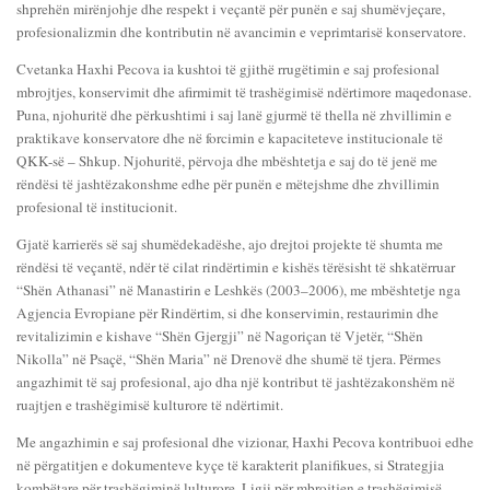
shprehën mirënjohje dhe respekt i veçantë për punën e saj shumëvjeçare,
profesionalizmin dhe kontributin në avancimin e veprimtarisë konservatore.
Cvetanka Haxhi Pecova ia kushtoi të gjithë rrugëtimin e saj profesional
mbrojtjes, konservimit dhe afirmimit të trashëgimisë ndërtimore maqedonase.
Puna, njohuritë dhe përkushtimi i saj lanë gjurmë të thella në zhvillimin e
praktikave konservatore dhe në forcimin e kapaciteteve institucionale të
QKK-së – Shkup. Njohuritë, përvoja dhe mbështetja e saj do të jenë me
rëndësi të jashtëzakonshme edhe për punën e mëtejshme dhe zhvillimin
profesional të institucionit.
Gjatë karrierës së saj shumëdekadëshe, ajo drejtoi projekte të shumta me
rëndësi të veçantë, ndër të cilat rindërtimin e kishës tërësisht të shkatërruar
“Shën Athanasi” në Manastirin e Leshkës (2003–2006), me mbështetje nga
Agjencia Evropiane për Rindërtim, si dhe konservimin, restaurimin dhe
revitalizimin e kishave “Shën Gjergji” në Nagoriçan të Vjetër, “Shën
Nikolla” në Psaçë, “Shën Maria” në Drenovë dhe shumë të tjera. Përmes
angazhimit të saj profesional, ajo dha një kontribut të jashtëzakonshëm në
ruajtjen e trashëgimisë kulturore të ndërtimit.
Me angazhimin e saj profesional dhe vizionar, Haxhi Pecova kontribuoi edhe
në përgatitjen e dokumenteve kyçe të karakterit planifikues, si Strategjia
kombëtare për trashëgiminë lulturore, Ligji për mbrojtjen e trashëgimisë