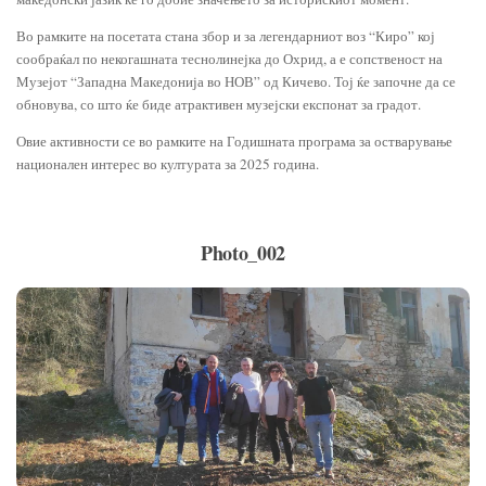
Во рамките на посетата стана збор и за легендарниот воз “Киро” кој
сообраќал по некогашната теснолинејка до Охрид, а е сопственост на
Музејот “Западна Македонија во НОВ” од Кичево. Тој ќе започне да се
обновува, со што ќе биде атрактивен музејски експонат за градот.
Овие активности се во рамките на Годишната програма за остварување
национален интерес во културата за 2025 година.
Photo_002