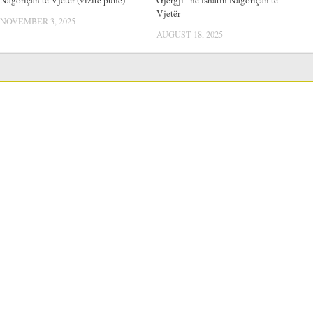
Nagoriçan të Vjetër (vizitë pune)
Gjergji” në fshatin Nagoriçan të
Vjetër
NOVEMBER 3, 2025
AUGUST 18, 2025
LANGUAGE SWITCHER
Blerjet publike
Procedurat e Prokurimit Publik
Годишен план за јавни набавки
Raportet vjetore