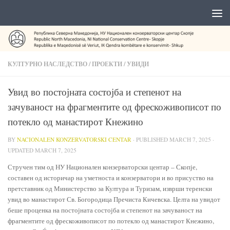
КУЛТУРНО НАСЛЕДСТВО
/
ПРОЕКТИ
/
УВИДИ
Увид во постојната состојба и степенот на
зачуваност на фрагментите од фрескоживописот по
потекло од манастирот Кнежино
BY
NACIONALEN KONZERVATORSKI CENTAR
· PUBLISHED
MARCH 7, 2025
·
UPDATED
MARCH 7, 2025
Стручен тим од НУ Национален конзерваторски центар – Скопје,
составен од историчар на уметноста и конзерватори и во присуство на
претставник од Министерство за Култура и Туризам, изврши теренски
увид во манастирот Св. Богородица Пречиста Кичевска. Целта на увидот
беше проценка на постојната состојба и степенот на зачуваност на
фрагментите од фрескоживописот по потекло од манастирот Кнежино,