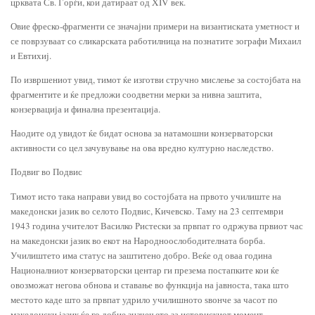
црквата Св. Ѓорѓи, кои датираат од XIV век.
Овие фреско-фрагменти се значајни примери на византиската уметност и
се поврзуваат со сликарската работилница на познатите зографи Михаил
и Евтихиј.
По извршениот увид, тимот ќе изготви стручно мислење за состојбата на
фрагментите и ќе предложи соодветни мерки за нивна заштита,
конзервација и финална презентација.
Наодите од увидот ќе бидат основа за натамошни конзерваторски
активности со цел зачувување на ова вредно културно наследство.
Подвиг во Подвис
Тимот исто така направи увид во состојбата на првото училиште на
македонски јазик во селото Подвис, Кичевско. Таму на 23 септември
1943 година учителот Василко Ристески за првпат го одржува првиот час
на македонски јазик во екот на Народноослободителната борба.
Училиштето има статус на заштитено добро. Веќе од оваа година
Националниот конзерваторски центар ги презема постапките кои ќе
овозможат негова обнова и ставање во функција на јавноста, така што
местото каде што за првпат удрило училишното ѕвонче за часот по
македонски јазик ќе го добие значењето за историскиот момент.