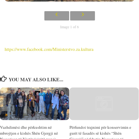
Image 1 of 6
https://www.facebook.com/Ministerstvo.za.kultura
YOU MAY ALSO LIKE...
Vazhdimësi dhe përkushtim në
Përfundoi trajnimi për konservimin e
mbrojtjen e kishës Shën Gjergji në
gurit të fasadës së kishës “Shën