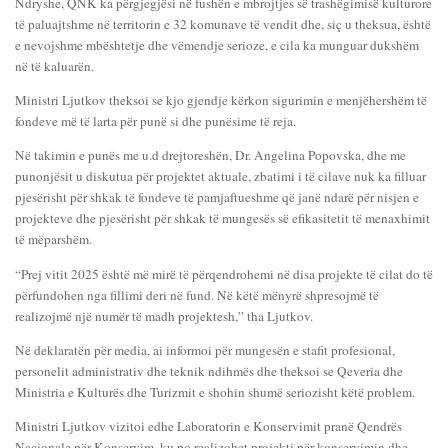
Ndryshe, QNK ka përgjegjësi në fushën e mbrojtjes së trashëgimisë kulturore
të paluajtshme në territorin e 32 komunave të vendit dhe, siç u theksua, është
e nevojshme mbështetje dhe vëmendje serioze, e cila ka munguar dukshëm
në të kaluarën.
Ministri Ljutkov theksoi se kjo gjendje kërkon sigurimin e menjëhershëm të
fondeve më të larta për punë si dhe punësime të reja.
Në takimin e punës me u.d drejtoreshën, Dr. Angelina Popovska, dhe me
punonjësit u diskutua për projektet aktuale, zbatimi i të cilave nuk ka filluar
pjesërisht për shkak të fondeve të pamjaftueshme që janë ndarë për nisjen e
projekteve dhe pjesërisht për shkak të mungesës së efikasitetit të menaxhimit
të mëparshëm.
“Prej vitit 2025 është më mirë të përqendrohemi në disa projekte të cilat do të
përfundohen nga fillimi deri në fund. Në këtë mënyrë shpresojmë të
realizojmë një numër të madh projektesh,” tha Ljutkov.
Në deklaratën për media, ai informoi për mungesën e stafit profesional,
personelit administrativ dhe teknik ndihmës dhe theksoi se Qeveria dhe
Ministria e Kulturës dhe Turizmit e shohin shumë seriozisht këtë problem.
Ministri Ljutkov vizitoi edhe Laboratorin e Konservimit pranë Qendrës
Nacionale për Konservim, ku po realizohet projekti për konservimin dhe