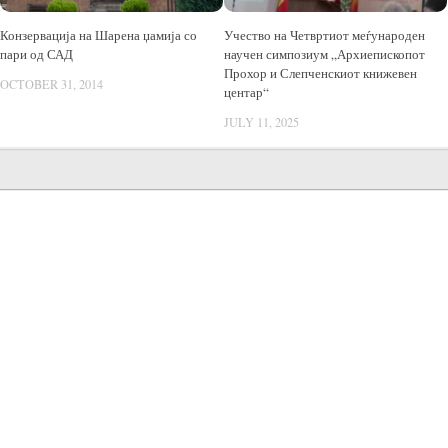
Конзервација на Шарена џамија со
Учество на Четвртиот меѓународен
пари од САД
научен симпозиум „Архиепископот
Прохор и Слепченскиот книжевен
OCTOBER 31, 2014
центар“
JULY 11, 2025
LANGUAGE SWITCHER
Blerjet publike
Procedurat e Prokurimit Publik