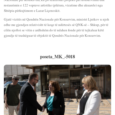
restaurimin e 122 veprave artistike (piktura, vizatime dhe akuarele) nga
Shtëpia përkujtimore e Lazar Liçenoskit.
Gjatë vizitës në Qendrën Nacionale për Konservim, ministri Ljutkov u njoh
edhe me gjendjen relativisht të keqe të ndërtesës së QNK-së – Shkup, për të
cilën njoftoi se vitin e ardhshëm do të ndahen fonde për të tejkaluar këtë
gjendje të trashëguar të objektit të Qendrës Nacionale për Konservim.
poseta_MK_-5018