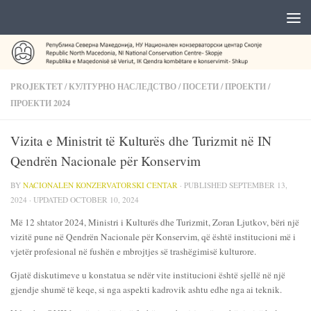
PROJEKTET
/
КУЛТУРНО НАСЛЕДСТВО
/
ПОСЕТИ
/
ПРОЕКТИ
/
ПРОЕКТИ 2024
Vizita e Ministrit të Kulturës dhe Turizmit në IN
Qendrën Nacionale për Konservim
BY
NACIONALEN KONZERVATORSKI CENTAR
· PUBLISHED
SEPTEMBER 13,
2024
· UPDATED
OCTOBER 10, 2024
Më 12 shtator 2024, Ministri i Kulturës dhe Turizmit, Zoran Ljutkov, bëri një
vizitë pune në Qendrën Nacionale për Konservim, që është institucioni më i
vjetër profesional në fushën e mbrojtjes së trashëgimisë kulturore.
Gjatë diskutimeve u konstatua se ndër vite institucioni është sjellë në një
gjendje shumë të keqe, si nga aspekti kadrovik ashtu edhe nga ai teknik.