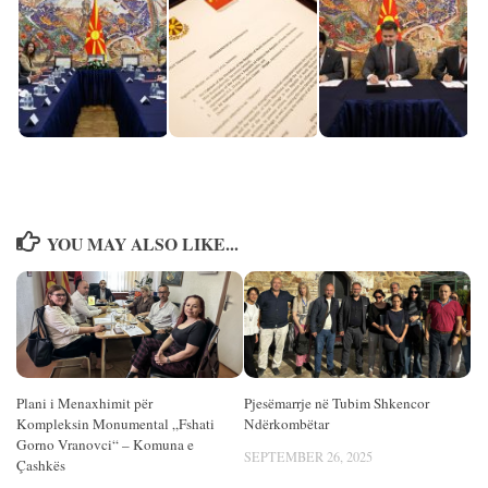
YOU MAY ALSO LIKE...
Plani i Menaxhimit për
Pjesëmarrje në Tubim Shkencor
Kompleksin Monumental „Fshati
Ndërkombëtar
Gorno Vranovci“ – Komuna e
SEPTEMBER 26, 2025
Çashkës