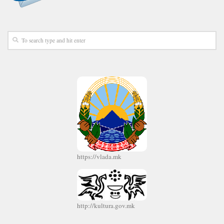
https://vlada.mk
http://kultura.gov.mk