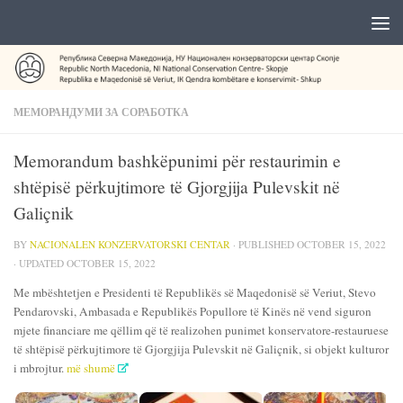
МЕМОРАНДУМИ ЗА СОРАБОТКА
Memorandum bashkëpunimi për restaurimin e
shtëpisë përkujtimore të Gjorgjija Pulevskit në
Galiçnik
BY
NACIONALEN KONZERVATORSKI CENTAR
· PUBLISHED
OCTOBER 15, 2022
· UPDATED
OCTOBER 15, 2022
Me mbështetjen e Presidenti të Republikës së Maqedonisë së Veriut, Stevo
Pendarovski, Ambasada e Republikës Popullore të Kinës në vend siguron
mjete financiare me qëllim që të realizohen punimet konservatore-restauruese
të shtëpisë përkujtimore të Gjorgjija Pulevskit në Galiçnik, si objekt kulturor
i mbrojtur.
më shumë