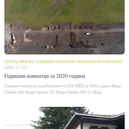
ANNUAL REPORT
/
ГОДИШНИ ИЗВЕШТАИ
/
ФИНАНСИСКИ ИЗВЕШТАИ
APRIL 12, 2021
Годишни извештаи за 2020 година
Годишен извештај за работењето на НУ НКЦ за 2020 година Види
Сметка 603 Види Сметка 787 Види Сметка 787-41 Види