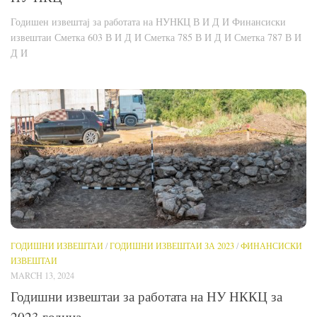
Годишен извештај за работата на НУНКЦ В И Д И Финансиски
извештаи Сметка 603 В И Д И Сметка 785 В И Д И Сметка 787 В И
Д И
ГОДИШНИ ИЗВЕШТАИ
/
ГОДИШНИ ИЗВЕШТАИ ЗА 2023
/
ФИНАНСИСКИ
ИЗВЕШТАИ
MARCH 13, 2024
Годишни извештаи за работата на НУ НККЦ за
2023 година