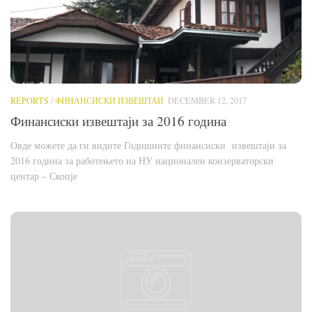
REPORTS
/
ФИНАНСИСКИ ИЗВЕШТАИ
DECEMBER 12, 2017
Финансиски извештаји за 2016 година
Овде можете да ги видите Годишнитe финансиски извештаји за
2016 година за работењето на НУ национален конзерваторски
центар – Скопје