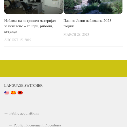
Набавка на потрошен материјал
План за Јавни набавки за 2023
за печатење – тонери, рибони,
година
кетриџи
MARCH 28, 2023
AUGUST 15, 2019
LANGUAGE SWITCHER
Public acquisitions
Public Procurement Procedures