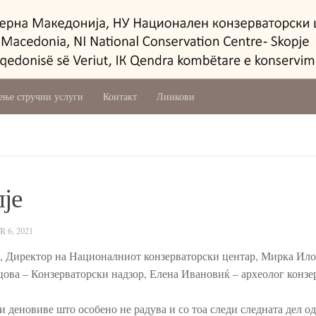
ење стручни услуги
Контакт
Линкови
је
 6, 2021
, Директор на Националниот конзерваторски центар, Мирка Ило
цова – Конзерваторски надзор, Елена Ивановиќ – археолог конзе
и деновиве што особено не радува и со тоа следи следната дел од