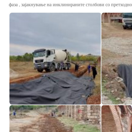
фаза , зајакнување на инклинираните столбови со претходн