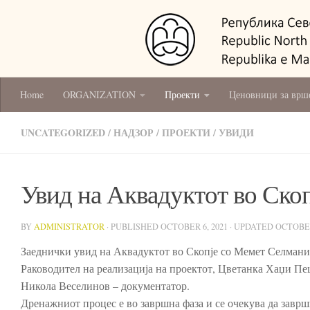
Home
ORGANIZATION
Проекти
Ценовници за врш
UNCATEGORIZED
/
НАДЗОР
/
ПРОЕКТИ
/
УВИДИ
Увид на Аквадуктот во Скоп
BY
ADMINISTRATOR
· PUBLISHED
OCTOBER 6, 2021
· UPDATED
OCTOBER
Заеднички увид на Аквадуктот во Скопје со Мемет Селмани
Раководител на реализација на проектот, Цветанка Хаџи Пе
Никола Веселинов – документатор.
Дренажниот процес е во завршна фаза и се очекува да заврш