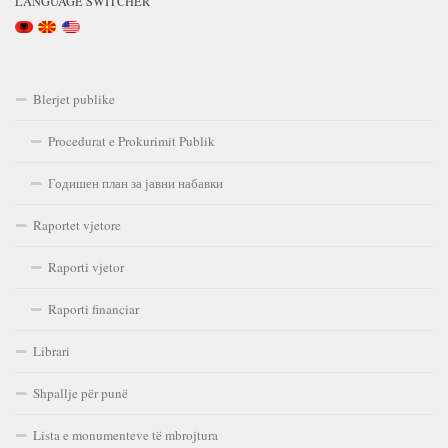
LANGUAGE SWITCHER
Blerjet publike
Procedurat e Prokurimit Publik
Годишен план за јавни набавки
Raportet vjetore
Raporti vjetor
Raporti financiar
Librari
Shpallje për punë
Lista e monumenteve të mbrojtura