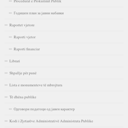
Procedurat e Prokurimit Publik
Годишен план за јавни набавки
Raportet vjetore
Raporti vjetor
Raporti financiar
Librari
Shpallje për punë
Lista e monumenteve të mbrojtura
Të dhëna publike
Одговори податоци од јавен карактер
Kodi i Zyrtarëve Administrativë Administrata Publike