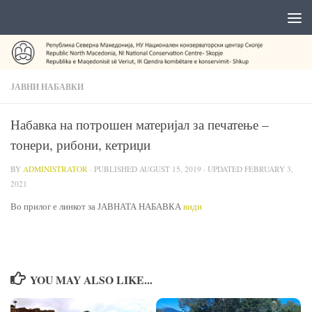
ЈАВНИ НАБАВКИ
Набавка на потрошен материјал за печатење –
тонери, рибони, кетриџи
BY
ADMINISTRATOR
· PUBLISHED
AUGUST 15, 2019
· UPDATED
FEBRUARY 3,
2021
Во прилог е линкот за ЈАВНАТА НАБАВКА
види
YOU MAY ALSO LIKE...